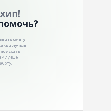
рхип!
 помочь?
тавить смету
,
какой лучше
,
поискать
чем лучше
аботу,