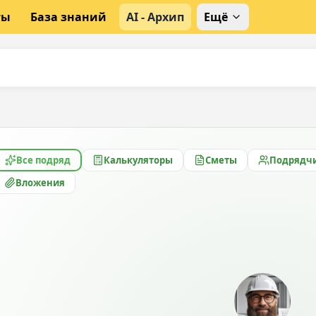
ты
База знаний
AI - Архип
Ещё
Все подряд
Калькуляторы
Сметы
Подрядч
Вложения