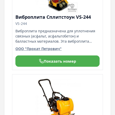
Виброплита Сплитстоун VS-244
VS-244
Виброплита предназначена для уплотнения
связных (асфальт, асфальтобетон) и
балластных материалов. Эта виброплита
используется при проведении ландшафтных
ООО "Прокат Петрович"
работ, на работах по благоустройству
территорий и ремонту дорожных покрытий,
Показать номер
при укладке тротуарной плитки с
применением демпфирующего
(виброгасящего)коврика. Компактная,
маневренная и высокопроизводительная
модель виброплиты позволяет производить
эффективное уплотнение сыпучих
материалов, разнообразных грунтов и
асфальта на малых площадях, вдоль
бордюров, цоколей зданий и в других
труднодоступных местах. Модель наиболее
эффективна при проведении ландшафтных