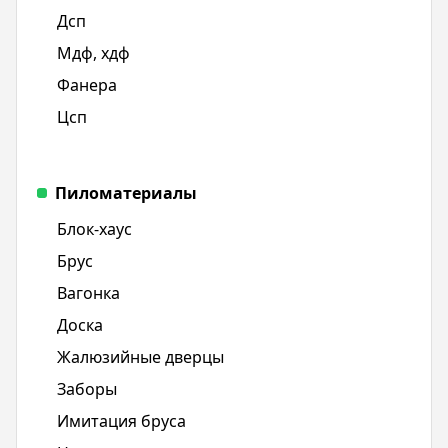
Дсп
Мдф, хдф
Фанера
Цсп
Пиломатериалы
Блок-хаус
Брус
Вагонка
Доска
Жалюзийные дверцы
Заборы
Имитация бруса