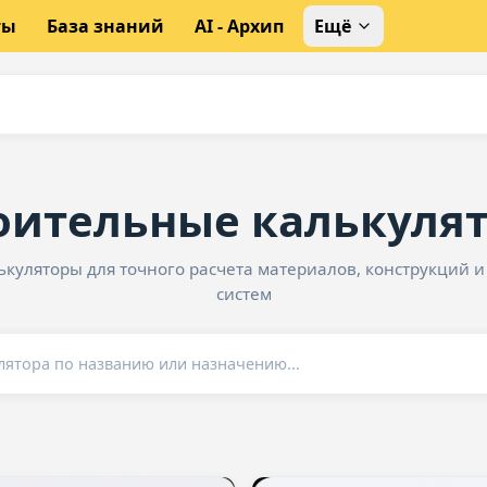
ты
База знаний
AI - Архип
Ещё
оительные калькуля
ькуляторы для точного расчета материалов, конструкций 
систем