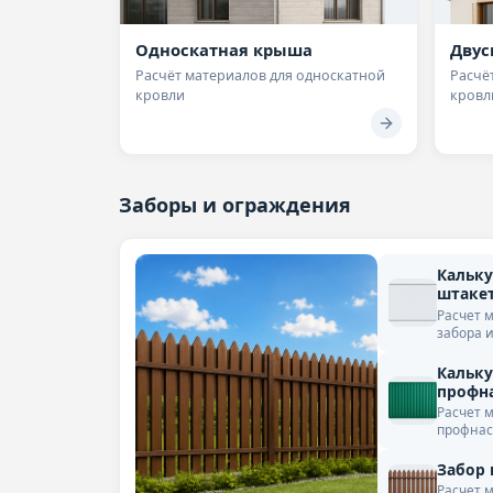
Односкатная крыша
Двус
Расчёт материалов для односкатной
Расчё
кровли
кровл
Заборы и ограждения
Кальку
штаке
Расчет 
забора 
Кальку
профн
Расчет 
профнас
Забор 
Расчет 