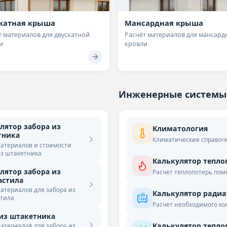
катная крыша
Мансардная крыша
т материалов для двускатной
Расчёт материалов для мансард
и
кровли
Инженерные системы
лятор забора из
Климатология
тника
Климатические справоч
материалов и стоимости
из штакетника
Калькулятор тепло
лятор забора из
Расчет теплопотерь по
астила
материалов для забора из
Калькулятор радиа
тила
Расчет необходимого ко
из штакетника
Калькулятор тепло
материалов для забора из