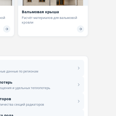
Вальмовая крыша
ной
Расчёт материалов для вальмовой
кровли
ные данные по регионам
потерь
мещения и удельных теплопотерь
торов
личества секций радиаторов
го пола