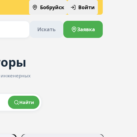
Бобруйск
Войти
Искать
Заявка
торы
и инженерных
Найти