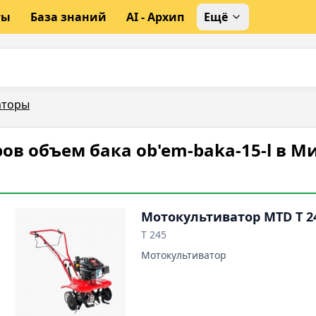
ты
База знаний
AI - Архип
Ещё
аторы
в объем бака ob'em-baka-15-l в М
Мотокультиватор MTD T 2
T 245
Мотокультиватор