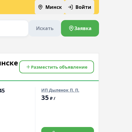
Минск
Войти
Искать
Заявка
инске
Разместить объявление
45
ИП Дыленок П. П.
35
₽
/