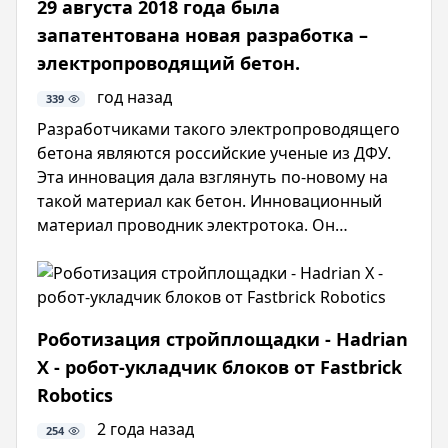
29 августа 2018 года была
запатентована новая разработка –
электропроводящий бетон.
год назад
339
Разработчиками такого электропроводящего
бетона являются российские ученые из ДФУ.
Эта инновация дала взглянуть по-новому на
такой материал как бетон. Инновационный
материал проводник электротока. Он
обладает прочностью на - выше, чем обычный
бетон. Он может применяться в специальном
строительстве особо ответственных
сооружений. Также для автоматического
Роботизация стройплощадки - Hadrian
мониторинга деформаций и в ремонтных
X - робот-укладчик блоков от Fastbrick
работах.
Robotics
2 года назад
254