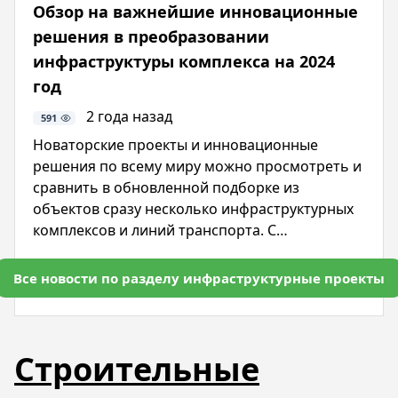
Обзор на важнейшие инновационные
намечено осуществить уже в ближайшее
решения в преобразовании
время или вначале следующего года.
инфраструктуры комплекса на 2024
год
2 года назад
591
Новаторские проекты и инновационные
решения по всему миру можно просмотреть и
сравнить в обновленной подборке из
объектов сразу несколько инфраструктурных
комплексов и линий транспорта. С
публикацией Форуга Фархади на портале
Neuroject можно уточнить наименования
Все новости по разделу инфраструктурные проекты
самых впечатляющих проектов на год с
обзором инфраструктуры и особенностей в
ведении современного строительства.
Строительные