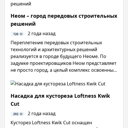
годах совокупный среднегодовой темп роста
составит до ..
Неом – город передовых строительных
решений
2 года назад
126
Переплетение передовых строительных
технологий и архитектурных решений
реализуется в городе будущего Неоме. По
задумке проектировщиков Неом представляет
не просто город, а целый комплекс освоенных
и благоустроенных территорий регионов.
Всего планируется регионов, но создателями
по состоянию на ноябрь года представлены
Насадка для кустореза Loftness Kwik
проекты . Отведенная под строительный
Cut
проект площадь превышает некоторые
европейские страны.
2 года назад
292
Кусторез Loftness Kwik Cut оснащен