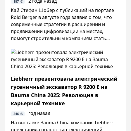
2 года назад
187
Кай Стефан Шобер с публикаций на портале
Rold Berger в августе года заявил о том, что
современные стратегии в расширении и
продвижении цифровизации на местах,
помогут строительным компаниям стать
более стабильными в период стагнации.
Профильным проектировщикам и
разработчикам важно использовать
проверенные методы в ведении бизнеса.
Оставаясь открытыми для экспериментов,
Liebherr презентовала электрический
можно на базе Benetics совершить прорыв в
гусеничный экскаватор R 9200 E на
поиске свежих идей и улучшить коммуникации
с доступом в сети .
Bauma China 2025: Революция в
карьерной технике
год назад
246
На выставке Bauma China компания Liebherr
представила полностью электрический