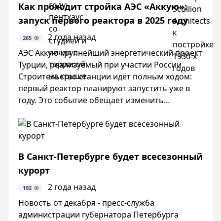
Как проходит стройка АЭС «Аккую»:
в 2026
архитекту
году:
креатив
запуск первого реактора в 2025 году
пентхаус
от
со
бюро
2 года назад
265
студией
Scullion
АЭС Аккую крупнейший энергетический проект
и
Architects
Турции, реализуемый при участии России.
вилла
к
с
постройке
Строительство станции идёт полным ходом:
террасой
1930-х
первый реактор планируют запустить уже в
на
годов
году. Это событие обещает изменить
крыше
энергетический ландшафт страны, сократив её
зависимость от импортного топлива.
Расскажем последние новости этого проекта.
В Санкт-Петербурге будет всесезонный
курорт
2 года назад
192
Новость от декабря - пресс-служба
администрации губернатора Петербурга