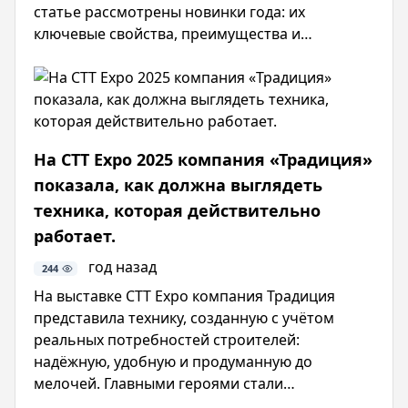
статье рассмотрены новинки года: их
ключевые свойства, преимущества и
рекомендации по применению. Узнайте, как
современные технологии помогают строить
прочные, энергоэффективные и устойчивые к
внешним воздействиям здания.
На CTT Expo 2025 компания «Традиция»
показала, как должна выглядеть
техника, которая действительно
работает.
год назад
244
На выставке CTT Expo компания Традиция
представила технику, созданную с учётом
реальных потребностей строителей:
надёжную, удобную и продуманную до
мелочей. Главными героями стали
автогрейдер GR PRO, электрический каток XD и