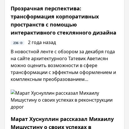
Прозрачная перспектива:
трансформация корпоративных
пространств с помощью
интерактивного стеклянного дизайна
2 года назад
236
В новостной ленте с обзором за декабря года
на сайте архитектурного Татевик Аветисян
можно оценить возможности в сфере
трансформации с эффектным оформлением и
комплексным преобразованием
корпоративных пространств. С помощью
интерактивного стеклянного дизайна и
покрытий с тонированным стеклом реально
обеспечить зонирование не только офисов,
но и красиво оформить архитектурные
Марат Хуснуллин рассказал Михаилу
решения.
Мишустину о своих успехах в