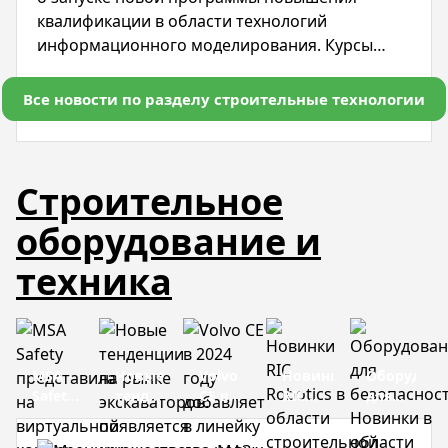
квалификации в области технологий
информационного моделирования. Курсы
будут проводиться с по ноября и доступны как
для опытных строителей, так и для студентов
Все новости по разделу строительные технологии
ВУЗов.
Строительное
оборудование и
техника
MSA
Новые
Volvo
Новинки
Оборудова
Safety
тенденции
CE в
RIC
для
представила
на
2024
Robotics
безопаснос
на
рынке
году
в
Новинки