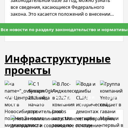
законодательной базе за год, можно узнать
все сведения, касающиеся Федерального
закона. Это касается положений о внесении
поправок в Градостроительный кодекс и
отдельных законодательных актов, о внесении
Все новости по разделу законодательство и нормативы
изменений.
Инфраструктурные
проекты
<a
С 1
В Лос-
Вода и
Группа
name="_ov5jnnzev0gk">
января
Анджелесе
дамбы
компаний
</a>Центральный
2025
в 2027
США:
Yntegra
мост в
года
г.
исторический
создает
Новосибирске
начато
компания
демонтаж
в
получит
строительство
Jacobs
четырех
гавани