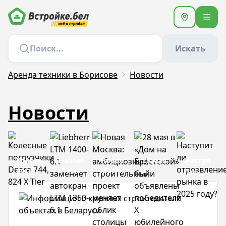
Искать
Аренда техники в Борисове
Новости
Новости
Колесные
Liebherr
Новая
28 мая
Наступит
погрузчики
LTM
Москва:
в
ли
Deere
1400-
амбициозный
«Дом
отрезвлен
744,
6.1
строительный
на
рынка
824 X
заменяет
проект
Брестской»
в 2025
Tier
автокран
меняет
были
году?
LTM
облик
объявлены