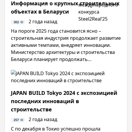
Информация о крупных строительных
1350-
столицы
победители
6.1
Х
объектах в Беларуси
юбилейного
международного
2 года назад
302
конкурса
На пороге 2025 года становится ясно –
Steel2Real’25
строительная индустрия продолжает развитие
активными темпами, внедряет инновации.
Министерство архитектуры и строительства
Беларуси планирует продолжать
строительство жилья с господдержкой,
развивать социальную инфраструктуру.
Соблюдая стандарты качества, проектируются
и возводятся крупные объекты.
JAPAN BUILD Tokyo 2024 с экспозицией
последних инноваций в
строительстве
2 года назад
257
С по декабря в Токио успешно прошла