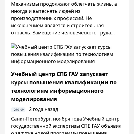
Механизмы продолжают облегчать жизнь, а
иногда и вытеснять людей из
производственных профессий. Не
исключением является и строительная
отрасль. Замещение человеческого труда
роботизированным особенно актуально при
выполнении рутинных или опасных работ.
Австралийцы из компании Fastbrick Robotics
воплотили свое технологическое решение,
которое может изменить подход к возведению
Учебный центр СПБ ГАУ запускает
зданий.
курсы повышения квалификации по
технологиям информационного
моделирования
2 года назад
260
Санкт-Петербург, ноября года Учебный центр
государственной экспертизы СПБ ГАУ объявил
о запуске новой программы повышения