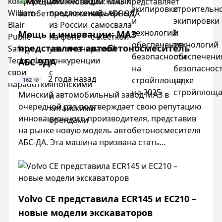
виртуальной
экскаваторов:
добавляет
области
в
конференции
появляется
в
строительной
области
William
множество
линейку
экипировки
строитель
Мощь и инновации: МАЗ
Blair
предложений
два
и
экипировк
Public
из
новых
технологий
и
представляет автобетоносмеситель
Safety
России
карьерных
обеспечения
технологи
АБС-9ДА
Technology
на
самосвала
безопасности
обеспечен
свои
фоне
с
на
безопасно
2 года назад
162
наработки
увеличения
жесткой
стройплощадке
на
конкуренции
рамой
на
стройплощ
Минский автомобильный завод МАЗ в
с
2025
очередной раз подтверждает свою репутацию
японскими
инновационного производителя, представив
и
на рынке новую модель автобетоносмесителя
китайскими
АБС-ДА. Эта машина призвана стать
брендами
настоящим прорывом в области
транспортировки бетонных смесей,
объединяя в себе передовые технологии и
многолетний опыт белорусских инженеров.
Volvo CE представила ECR145 и EC210 –
новые модели экскаваторов