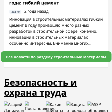
года: гибкий цемент
2 года назад
233
Инновация в строительных материалах гибкий
цемент В году произошло много разных
разработок в строительной сфере, конечно,
инновации в строительных материалах
особенно интересны. Внимание многих
компаний стало направлено на гибкий цемент.
Новинку разработали в США, по принципу, все
Все новости по разделу строительные материалы
гениальное просто. Ученые решили
вдохновиться живой природой, чтобы создать
устойчивый к экстремальным условиям
Безопасность и
строительный материал.
охрана труда