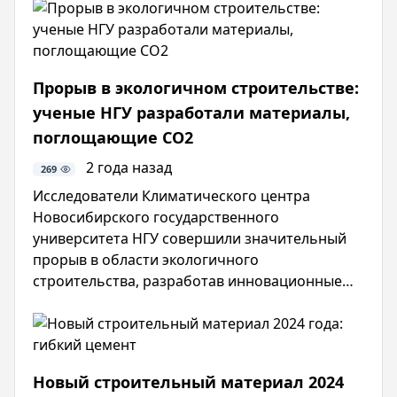
концепции свою разработку представил
Оптико-механический завод, территориально
расположенный в Суксунске. На предприятии
изготавливаются средства для защиты лица,
Прорыв в экологичном строительстве:
рук, головы. Продукция маркируется РОСОМЗ .
ученые НГУ разработали материалы,
поглощающие CO2
2 года назад
269
Исследователи Климатического центра
Новосибирского государственного
университета НГУ совершили значительный
прорыв в области экологичного
строительства, разработав инновационные
бесцементные строительные материалы. Об
этом сообщило Министерство науки и
высшего образования октября года на своем
официальном сайте.
Новый строительный материал 2024