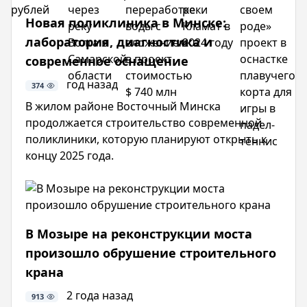
3
нового
запустит
плотин
Майами
Новая поликлиника в Минске:
миллиарда
моста
завод
реки
«первый
рублей
через
по
Кламат
в
лаборатория, диагностика и
реку
переработке
в 2024
своем
современное оснащение
Волга
воды с
году
роде»
в
вложением
проект
год назад
374
Самарской
в
в
области
проект
оснастке
В жилом районе Восточный Минска
стоимостью
плавучего
продолжается строительство современной
$ 740
корта
поликлиники, которую планируют открыть к
млн
для
концу 2025 года.
игры
в
падел-
теннис
В Мозыре на реконструкции моста
произошло обрушение строительного
крана
2 года назад
913