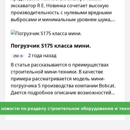
экскаватор R E. Новинка сочетает высокую
производительность с нулевыми вредными
выбросами и минимальным уровнем шума,
подтверждая курс компании на устойчивое
развитие и экологичные технологии.
Погрузчик S175 класса мини.
2 года назад
250
В статье рассказывается о преимуществах
строительной мини-техники. В качестве
примера рассматривается модель мини-
погрузчика S производства компании Bobcat.
Дается подробное описание возможностей
использования этой модели в строительстве,
перечисляются ее характеристики,
 новости по разделу строительное оборудование и тех
конструктивные особенности.