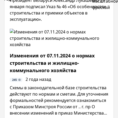
Президент Беларуси Александр Лукашенко 31
2026
над
января подписал Указ № 46 «Об особенностях
год
масштабн
строительства и приемки объектов в
фреской
эксплуатацию».
Изменения от 07.11.2024 о нормах
строительства и жилищно-
коммунального хозяйства
2 года назад
245
Схемы в законодательной базе строительства
действуют по нормам и сметам. Для уточнения
формальностей рекомендуется ознакомиться
с Приказом Минстроя России от .. г. пр О
внесении изменений в приказ Министерства