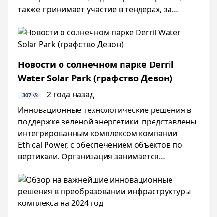
также принимает участие в тендерах, за
несколько лет интерес к спортивным
комплексам явно вырос. Это практически
повысило обычный спрос на посещение
такого рода мероприятий на . Эксперт
Новости о солнечном парке Derril
рассказывает о новых технологиях и
Water Solar Park (графство Девон)
стандартах безопасности строительства
стадионов, что напрямую влияют на спорт и
2 года назад
307
экономику.
Инновационные технологические решения в
поддержке зеленой энергетики, представлены
интегрированным комплексом компании
Ethical Power, с обеспечением объектов по
вертикали. Организация занимается
аспектами возобновляемой энергетики.
Проект на строительсто солнечной
фотоэлектрической станция Derrill Water
запущен в году, а официальный ввод для
коммерческой эксплуатации этой локации,