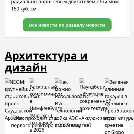
радиально-поршневым двигателем объемом
150 куб. см.
Все новости по разделу новости
Архитектура и
дизайн
NEOM:
Роскошный
Как
Паундбери
Зеленая
крупнейший
кондоминиум
можно
–
длинная
строительный
в
использовать
будущее
галерея
проект
Нимфенбурге
ИИ-
современной
в
Саудовской
(Мюнхен)
технологии
архитектуры
Дублине
Аравии
со
в
с
сдачей
строительстве?
преображ