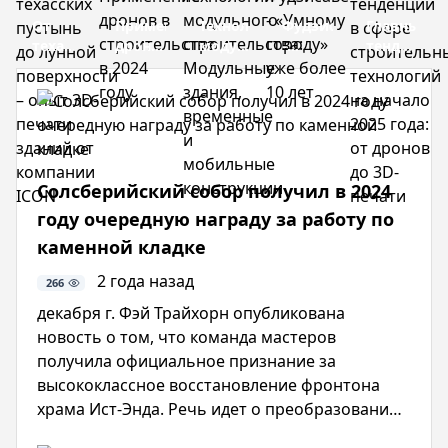
От
Применение
Технологии
Фудзисаве
Главные
техасских
дронов
модульного
-
тенденции
пустынь
в
строительства:
«Умному
в
до
строительстве
Модульные
городу»
сфере
лунной
в 2024
здания,
уже
строитель
поверхности
году
временные
более
технологи
– опыт
и
10 лет
на
3D-
мобильные
начало
печати
конструкции
2025
Солсберийский собор получил в 2024
зданий
года:
году очередную награду за работу по
от
от
каменной кладке
компании
дронов
ICON
до 3D-
2 года назад
266
печати
декабря г. Фэй Трайхорн опубликована
новость о том, что команда мастеров
получила официальное признание за
высококлассное восстановление фронтона
храма Ист-Энда. Речь идет о преобразовании
Солсберийского собора, за которое участники