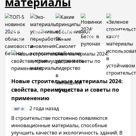
материалы
ТОП-5
Эко-
Какие
Новинки
«Зеленое
новинок
материалы:
принципы
2024:
строительс
2024 в
устойчивые,
обеспечивают
Бетон
какие
области
переработанные
ГК
в
материал
самовосстановления
и
Самолет
рулонах
использов
бетона!
экологически
стабильно
в
чистые
удерживать
устойчиво
материалы
лидерство
строитель
в
Новые строительные материалы 2024:
жилищной
свойства, преимущества и советы по
сфере?
применению
2 года назад
307
В строительстве постоянно появляются
инновационные материалы, способные
улучшить качество и экологичность зданий. В