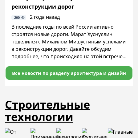
реконструкции дорог
2 года назад
200
В последние годы по всей России активно
строятся новые дороги. Марат Хуснуллин
поделился с Михаилом Мишустиным успехами
в реконструкции дорог. Давайте обсудим
подробнее, что происходило на этой встрече.
Это поможет понять, какие советы можно дать
Марату Хуснуллину и простым россиянам для
Все новости по разделу архитектура и дизайн
успешного воплощения в жизнь данного
проекта.
Строительные
технологии