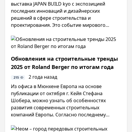
выставка JAPAN BUILD kyo с экспозицией
последних инноваций и дизайнерских
решений в сфере строительства и
проектирования. Это событие мирового
масштаба JAPAN BUILD kyo представляет собой
уже -ю презентацию наработок в сфере
дизайна, технологий и материалов, которая
привнесет динамику в международное
Обновления на строительные тренды
направление и поможет раскрыть последние
2025 от Roland Berger по итогам года
наработки Японии.
2 года назад
215
Из офиса в Мюнхене Европа на основе
публикации от октября г. Кейя Стефана
Шобера, можно узнать об особенностях
развития современных строительных
компаний Европы. Согласно последнему
анализу от экспертов от Rold Berger в
Германии, исследования показывают, что в