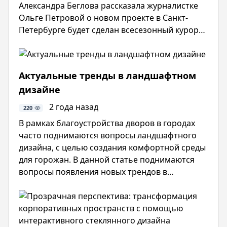
Александра Беглова рассказала журналистке
Ольге Петровой о новом проекте в Санкт-
Петербурге будет сделан всесезонный курорт.
Поделился своим мнением и сам Александр
Беглов: уверен, что всесезонный курорт
привлечет в Петербург на больше гостей со
Актуальные тренды в ландшафтном
всей России.
дизайне
2 года назад
220
В рамках благоустройства дворов в городах
часто поднимаются вопросы ландшафтного
дизайна, с целью создания комфортной среды
для горожан. В данной статье поднимаются
вопросы появления новых трендов в
ландшафтном дизайне и рассматриваются
современные проекты жилищных комплексов,
которые уже успели за трендами.