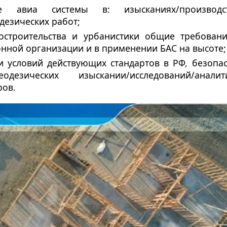
ые авиа системы в: изысканиях/производст
дезических работ;
остроительства и урбанистики общие требован
онной организации и в применении БАС на высоте;
и условий действующих стандартов в РФ, безопа
одезических изыскании/исследований/аналит
ров.