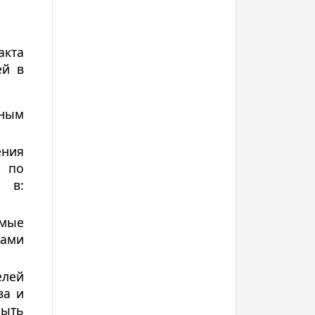
кта
ей в
нным
ения
и по
 в:
имые
тами
.
елей
ва и
быть