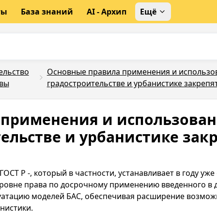
ты
База знаний
AI - Архип
Ещё
ельство
Основные правила применения и использов
вы
градостроительстве и урбанистике закрепят
 применения и использован
тельстве и урбанистике закр
ОСТ Р -, который в частности, устанавливает в году уж
ровне права по досрочному применению введенного в д
уатацию моделей БАС, обеспечивая расширение возмож
нистики.