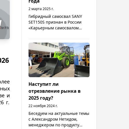
года
2 марта 2025 г.
Гибридный самосвал SANY
SET150S признан в России
«Карьерным самосвалом
года»
026
олее
Наступит ли
нных
отрезвление рынка в
ве и
2025 году?
6 г.
22 ноября 2024 г.
Беседуем на актуальные темы
с Александром Нетидом,
менеджером по продукту