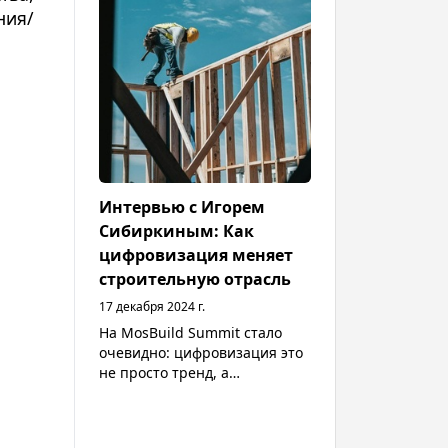
транспорта. С публикацией
ния/
Форуга Фархади на портале
Neuroject можно уточнить
наименования самых
впечатляющих проектов на
год с обзором
инфраструктуры и
особенностей в ведении
современного строительства.
Интервью с Игорем
Сибиркиным: Как
цифровизация меняет
строительную отрасль
17 декабря 2024 г.
На MosBuild Summit стало
очевидно: цифровизация это
не просто тренд, а
необходимость для
сохранения
конкурентоспособности