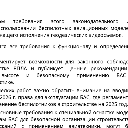
вом требования этого законодательного а
использовании беспилотных авиационных модел
жащего исполнения геодезических видеосъемок.
тся все требования к функционалу и определе
аментирует возможности для законного соблюд
стке БПЛА и публикует ценные рекомендаци
 высоте и безопасному применению БАС
стике.
еских работ важно обратить внимание на ввод
.2026 г. права для эксплуатации БАС, где регламен
нение беспилотников в строительстве на 2025 год
сновные требования к специальной оснастке мод
м БАС для безопасной организации строительст
ысканий с применением авиатехники, могут 