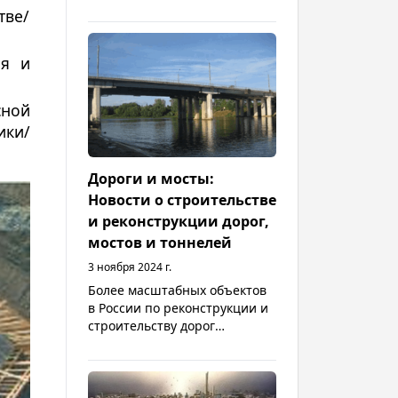
представительства LiuGong в
ве/
России и Беларуси. В центре
внимания — абсолютно
новые разработки из Китая,
ия и
затаренность складов
дилеров и последствия
сной
повышения утильсбора
ики/
Дороги и мосты:
Новости о строительстве
и реконструкции дорог,
мостов и тоннелей
3 ноября 2024 г.
Более масштабных объектов
в России по реконструкции и
строительству дорог
завершается в этом году. В
проведение работ по
устройству и реконструкции
путепроводов, магистральных