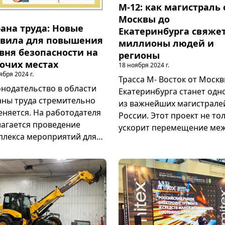
М-12: как магистраль 
Москвы до
ана труда: Новые
Екатеринбурга свяже
вила для повышения
миллионы людей и
вня безопасности на
регионы
очих местах
18 ноября 2024 г.
ября 2024 г.
Трасса М- Восток от Москв
онодательство в области
Екатеринбурга станет одн
аны труда стремительно
из важнейших магистрале
еняется. На работодателя
России. Этот проект не то
лагается проведение
ускорит перемещение ме
плекса мероприятий для
крупными городами, но и
ышения уровня
откроет новые возможнос
опасности с целью
для экономического роста
ранения жизни и здоровья
регионов. Протяжённость
удников на всех рабочих
новой трассы составит км, а
ах. На работников также
завершение строительств
лагаются обязанности по
планируется уже в ближа
коснительному
годы. Благодаря продлени