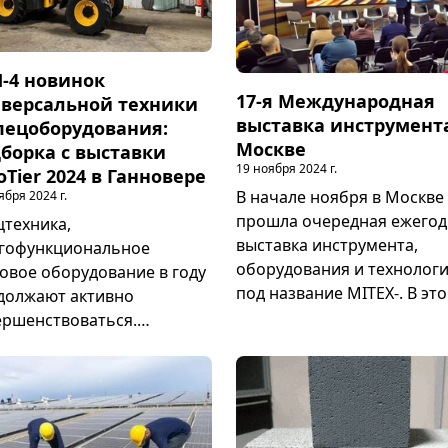
олнению требований ОТ, в
Тюмени, дорога свяжет
 числе по
миллионы людей и станет
ормированию
мощным импульсом для
-4 новинок
водства об угрозе
туризма и бизнеса.
17-я Международная
версальной техники
ностей или опасностях в
выставка инструмент
пецоборудования:
зоне. Но, несмотря на
Москве
борка с выставки
нимаемые меры,
19 ноября 2024 г.
oTier 2024 в Ганновере
астные случаи с
В начале ноября в Москве
ября 2024 г.
отниками происходят.
прошла очередная ежегод
цтехника,
выставка инструмента,
гофункциональное
оборудования и технолог
овое оборудование в году
под название MITEX-. В эт
должают активно
году свою продукцию
ершенствоваться.
представили более тысяч
аваясь ключевым
компаний-производителе
ментом в строительной
строительных, садовых,
устрии, сельском
измерительных и иных
йстве, а также в области
инструментов. Мероприят
аженного производства,