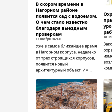
В скором времени в
Нагорном районе
Охр
появится сад с водоемом.
пра
О чем стало известно
уро
благодаря выездным
раб
проверкам
18 но
17 ноября 2024 г.
Зак
Уже в самое ближайшее время
охр
в Нагорном корпусе, недалеко
изм
от трех строящихся корпусов,
воз
появится новый
ком
архитектурный объект. Им
пов
станет сад с водоемом.
без
Информация об этом была
сох
получена благодаря выездной
сотр
проверки, которая была
мест
осуществлена
воз
Мосгосстройнадзора.
неу