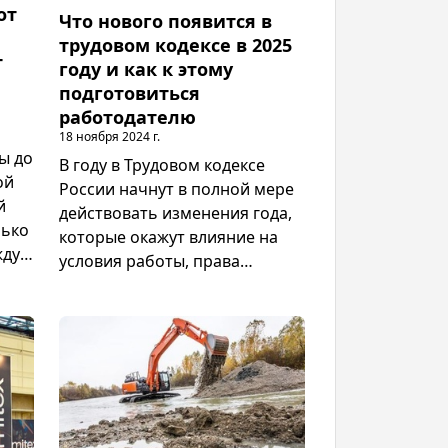
от
Что нового появится в
трудовом кодексе в 2025
т
году и как к этому
подготовиться
работодателю
18 ноября 2024 г.
ы до
В году в Трудовом кодексе
ой
России начнут в полной мере
й
действовать изменения года,
лько
которые окажут влияние на
жду
условия работы, права
работников и обязанности
ти
работодателей. В частности,
затронут вопросы охраны
труда, оплаты труда и
социального обеспечения.
а
Какие нововведения вступят в
йшие
силу и что необходимо учесть
ю до