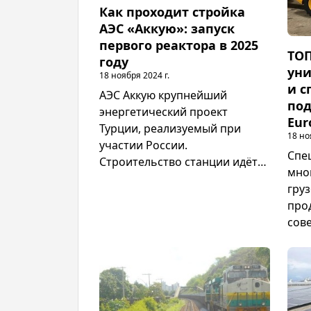
Как проходит стройка
исп
АЭС «Аккую»: запуск
том
первого реактора в 2025
инф
ТОП
году
руко
уни
18 ноября 2024 г.
опас
и с
рабочей 
АЭС Аккую крупнейший
под
при
энергетический проект
Eur
несч
Турции, реализуемый при
18 но
раб
участии России.
Спе
Строительство станции идёт
мно
полным ходом: первый
груз
реактор планируют запустить
про
уже в году. Это событие
сов
обещает изменить
Ост
энергетический ландшафт
сег
страны, сократив её
инд
зависимость от импортного
хозя
топлива. Расскажем последние
нал