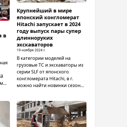
для своевременной
подготовки читайте в нашем
Крупнейший в мире
обзоре.
японский конгломерат
Hitachi запускает в 2024
году выпуск пары супер
а в
длинноруких
экскаваторов
19 ноября 2024 г.
В категории моделей на
ная
грузовые ТС и экскаваторы из
серии SLF от японского
ий
конгломерата Hitachi, в г.
ом
можно найти новинки сезона с
оснасткой сверхдлинными
и
захватами ковшей и навесным
й
оборудованием. По типу
землеройных машин, которые
оснащены мощными ковшами
ие с
и приспособлены для