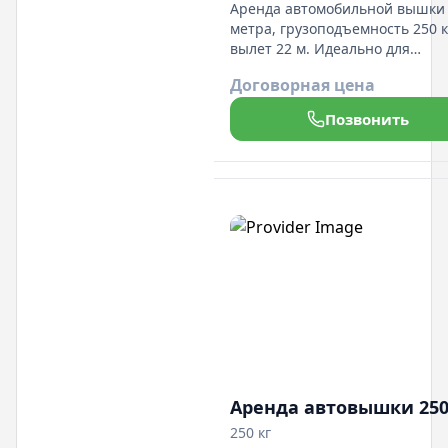
Аренда автомобильной вышки
метра, грузоподъемность 250 к
вылет 22 м. Идеально для
монтажных и обслуживающих
Договорная цена
работ на высоте. Безопасность
профессионализм операторов
Позвонить
гарантированы.
Аренда автовышки 250
250 кг