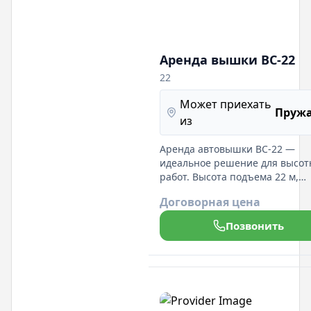
Аренда вышки ВС-22
22
Может приехать
Пруж
из
Аренда автовышки ВС-22 —
идеальное решение для высот
работ. Высота подъема 22 м,
подходит для монтажа и
Договорная цена
обслуживания. Опытные опер
гарантируют безопасность и
Позвонить
эффективность.