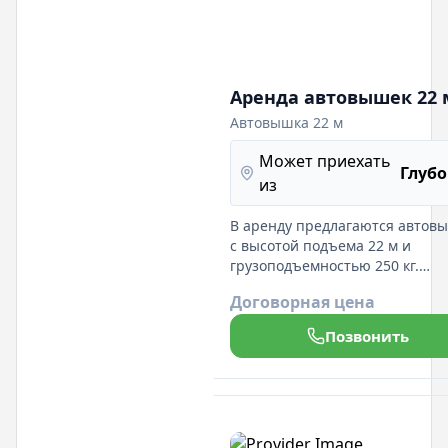
Аренда автовышек 22 
Автовышка 22 м
Может приехать
Глубо
из
В аренду предлагаются автов
с высотой подъема 22 м и
грузоподъемностью 250 кг.
Идеальны для монтажа и
Договорная цена
обслуживания на высоте. Над
техника и поддержка на всех э
Позвонить
аренды.