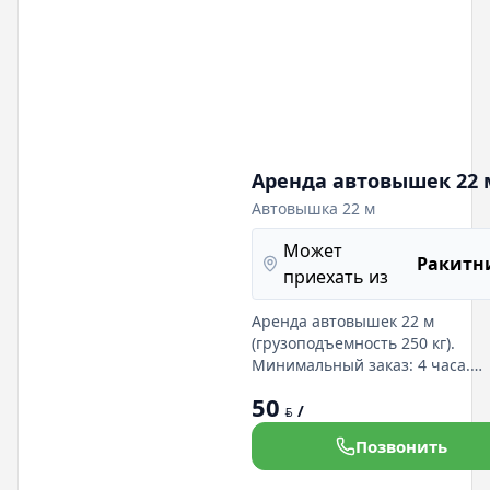
Аренда автовышек 22 
Автовышка 22 м
Может
Ракитн
приехать из
Аренда автовышек 22 м
(грузоподъемность 250 кг).
Минимальный заказ: 4 часа.
Идеально для работ на высоте.
50
Гибкие условия аренды!
/
BYN
Позвонить