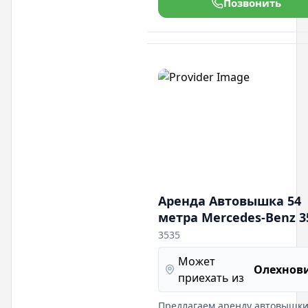
Позвонить
качество услуг.
Аренда Автовышка 54
метра Mercedes-Benz 3
3535
Может
Олехнов
приехать из
Предлагаем аренду автовышк