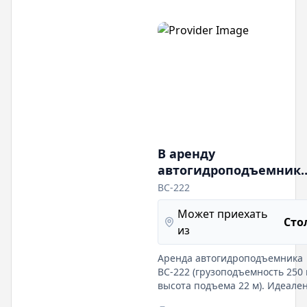
В аренду
автогидроподъемник
ВС-222
ВС-222
Может приехать
Сто
из
Аренда автогидроподъемника
ВС-222 (грузоподъемность 250 к
высота подъема 22 м). Идеален
работ на высоте. Гибкие услов