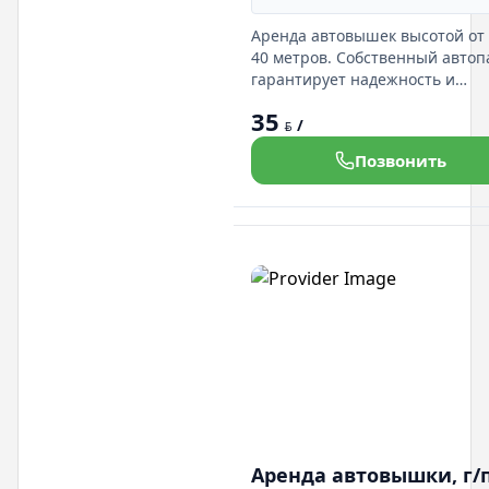
Аренда автовышек высотой от 
40 метров. Собственный автоп
гарантирует надежность и
оперативность. Идеальное
35
решение для любых работ на
/
BYN
высоте.
Позвонить
Аренда автовышки, г/