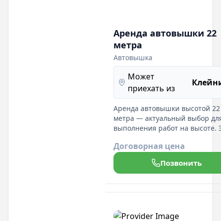
Аренда автовышки 22
метра
Автовышка
Может
Клейн
приехать из
Аренда автовышки высотой 22
метра — актуальный выбор дл
выполнения работ на высоте. 
оборудование обеспечивает
Договорная цена
удобный доступ к труднодосту
местам, гарантируя безопасно
Позвонить
легкость в управлении. Автов
станет надежным помощником
строительных и монтажных ра