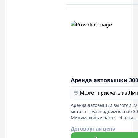
задач. Гибкие условия аренды
позволяют выбрать оптималь
вариант.
Аренда автовышки 300 
Может приехать из
Ли
Аренда автовышки высотой 22
метра с грузоподъемностью 300
Минимальный заказ – 4 часа.
Идеально подходит для разли
Договорная цена
работ на высоте. Обеспечивае
опытных операторов и высоко