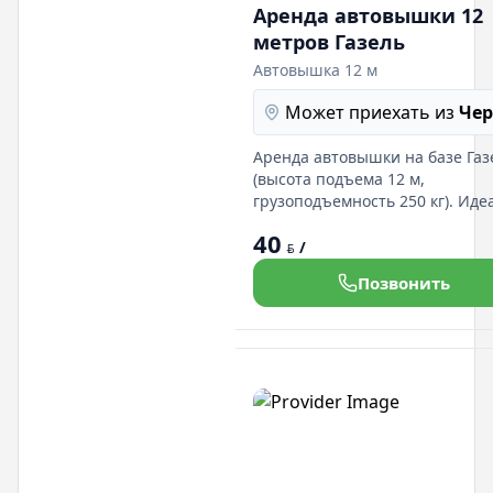
Аренда автовышки 12
метров Газель
Автовышка 12 м
Может приехать из
Че
Аренда автовышки на базе Газ
(высота подъема 12 м,
грузоподъемность 250 кг). Иде
для работ на высоте. Гибкие
40
условия аренды и
/
BYN
профессиональная поддержка!
Позвонить