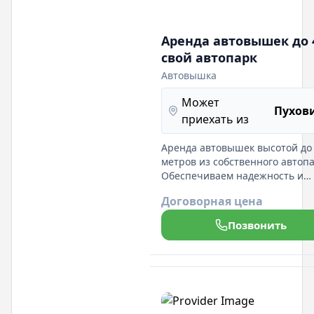
Аренда автовышек до 
свой автопарк
Автовышка
Может
Пухов
приехать из
Аренда автовышек высотой до
метров из собственного автопа
Обеспечиваем надежность и
своевременность предоставле
Договорная цена
услуг.
Позвонить