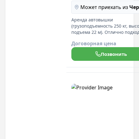
Может приехать из
Че
Аренда автовышки
(грузоподъемность 250 кг, выс
подъема 22 м). Отлично подхо
для работ на высоте. Гибкие
Договорная цена
условия аренды и
профессиональная поддержка!
Позвонить