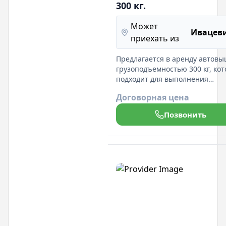
300 кг.
Может
Ивацев
приехать из
Предлагается в аренду автовы
грузоподъемностью 300 кг, кот
подходит для выполнения
различных работ на высоте. Э
Договорная цена
надежное оборудование
обеспечивает безопасность и
Позвонить
эффективность при работе с
тяжелыми материалами.
Автовышка проста в управлен
идеально подходит для
строительных работ