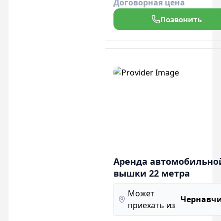
Договорная цена
аренды и профессиональная
поддержка!
Позвонить
Аренда автомобильно
вышки 22 метра
Может
Чернавч
приехать из