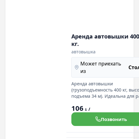
Аренда автовышки 400
кг.
автовышка
Может приехать
Сто
из
Аренда автовышки
(грузоподъемность 400 кг, выс
подъема 34 м). Идеальна для р
на высоте. Гибкие условия аре
106
профессиональная поддержка!
/
BYN
Позвонить