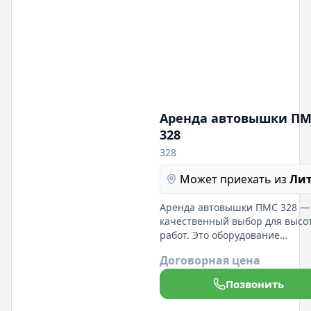
Аренда автовышки П
328
328
Может приехать из
Ли
Аренда автовышки ПМС 328 —
качественный выбор для высо
работ. Это оборудование
обеспечивает надежный досту
Договорная цена
высоким уровням и маневренн
в ограниченных пространствах
Позвонить
делает его идеальным для
строительных и монтажных за