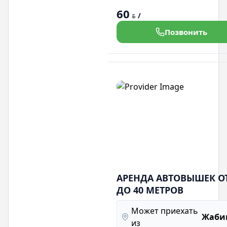
на высоте. Безопасность и кач
60
гарантированы.
/
BYN
Позвонить
АРЕНДА АВТОВЫШЕК ОТ
ДО 40 МЕТРОВ
Может приехать
Жаби
из