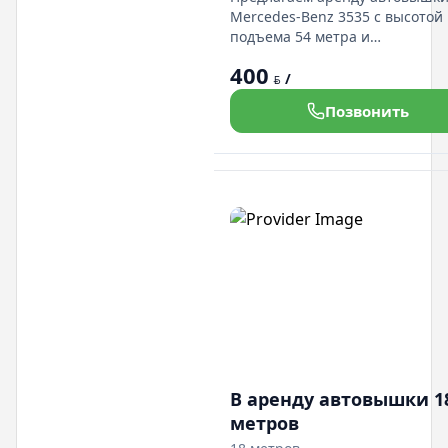
Mercedes-Benz 3535 с высотой
подъема 54 метра и
грузоподъемностью 300 кг.
400
Минимальный заказ составляе
/
BYN
часа, что делает услугу удобно
Позвонить
клиентов. Автовышка подходит
значительных высот, обеспеч
надежное выполнение
строительных и монтажных за
В аренду автовышки 1
метров