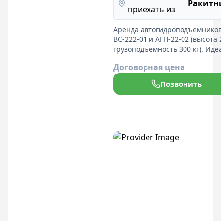
Ракитн
приехать из
Аренда автогидроподъемнико
ВС-222-01 и АГП-22-02 (высота 
грузоподъемность 300 кг). Иде
для работ на высоте. Гибкие
Договорная цена
условия аренды и
профессиональная поддержка!
Позвонить