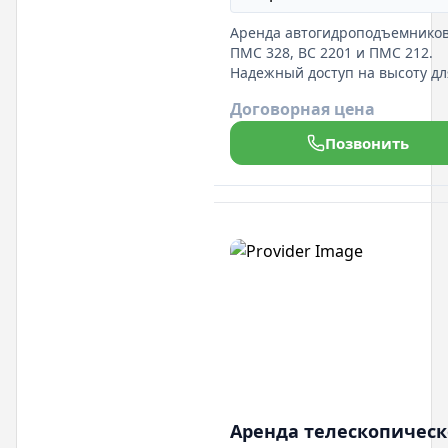
Аренда автогидроподъемнико
ПМС 328, ВС 2201 и ПМС 212.
Надежный доступ на высоту дл
строительных и монтажных ра
Договорная цена
Опытные операторы обеспеч
безопасность и эффективность
Позвонить
Аренда телескопическ