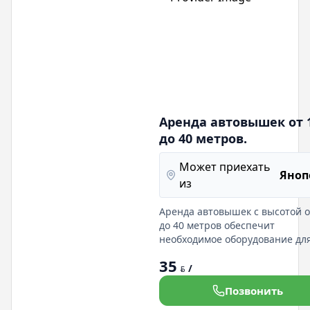
Аренда автовышек от 
до 40 метров.
Может приехать
Яноп
из
Аренда автовышек с высотой о
до 40 метров обеспечит
необходимое оборудование дл
работ на высоте. Мы
35
предоставляем надежные маш
/
BYN
регулярно проходящие технич
Позвонить
обслуживание. Опытные опер
помогут в выполнении ваших