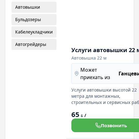
Автовышки
Бульдозеры
Кабелеукладчики
Автогрейдеры
Услуги автовышки 22 
Автовышка 22 м
Может
Ганцев
приехать из
Услуги автовышки высотой 22
метра для монтажных,
строительных и сервисных раб
высоте. Профессиональные
65
операторы и современное
/
BYN
оборудование гарантируют
Позвонить
безопасность и эффективность