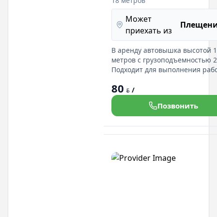
18 метров
Может
Плещен
приехать из
В аренду автовышка высотой 
метров с грузоподъемностью 25
Подходит для выполнения рабо
высоте.
80
/
BYN
Позвонить