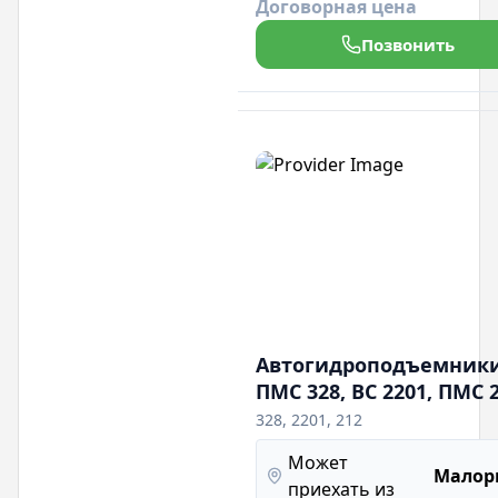
Договорная цена
обслуживания. Легкая в
управлении, она гарантирует
Позвонить
безопасность и эффективность
выполнения задач.
Автогидроподъемник
ПМС 328, ВС 2201, ПМС 
328, 2201, 212
Может
Малор
приехать из