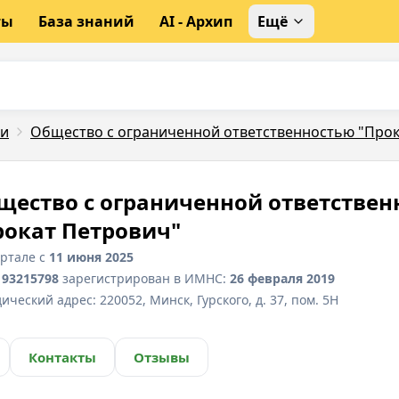
ты
База знаний
AI - Архип
Ещё
ли
Общество с ограниченной ответственностью "Прок
щество с ограниченной ответствен
рокат Петрович"
ортале с
11 июня 2025
193215798
зарегистрирован в ИМНС:
26 февраля 2019
ический адрес:
220052, Минск, Гурского, д. 37, пом. 5Н
Контакты
Отзывы