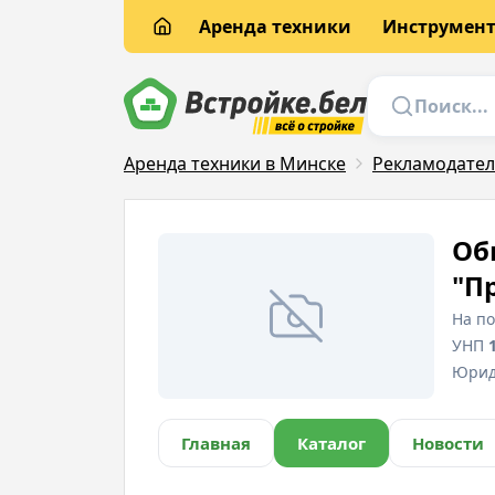
Аренда техники
Инструмен
Аренда техники в Минске
Рекламодате
Об
"П
На п
УНП
Юрид
Главная
Каталог
Новости