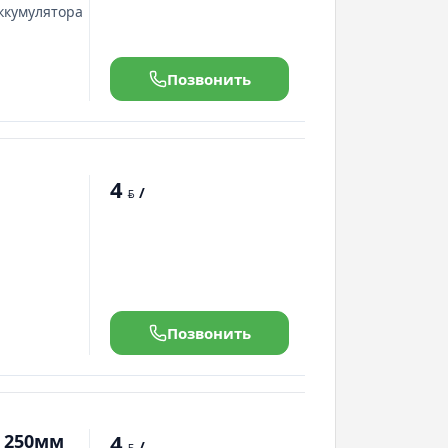
ккумулятора
Позвонить
4
/
BYN
Позвонить
4
 250мм
/
BYN