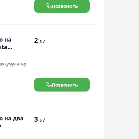
Позвонить
2
о на
/
BYN
ita
 аккумулятор
Позвонить
3
о на два
/
BYN
D