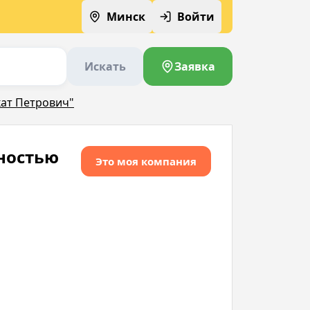
Минск
Войти
Искать
Заявка
ат Петрович"
ностью
Это моя компания