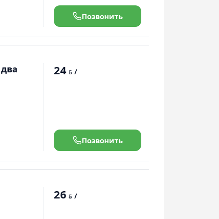
Позвонить
24
 два
/
BYN
Позвонить
26
/
BYN