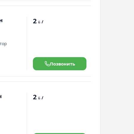
2
н
/
BYN
ятор
Позвонить
2
ч
/
BYN