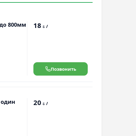
18
 до 800мм
/
BYN
Позвонить
20
 один
/
BYN