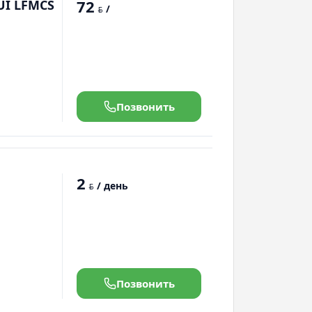
72
UI LFMCS
/
BYN
Позвонить
2
/ день
BYN
Позвонить