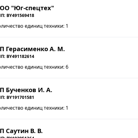
ОО "Юг-спецтех"
П: BY491569418
оличество единиц техники: 1
П Герасименко А. М.
П: BY491182614
оличество единиц техники: 6
П Бученков И. А.
П: BY191701581
оличество единиц техники: 1
П Саутин В. В.