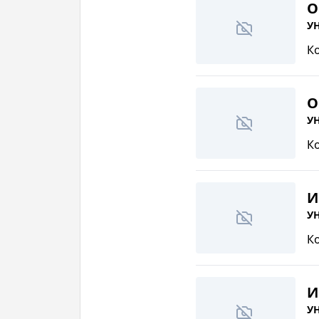
О
УН
К
О
УН
К
И
УН
К
И
УН