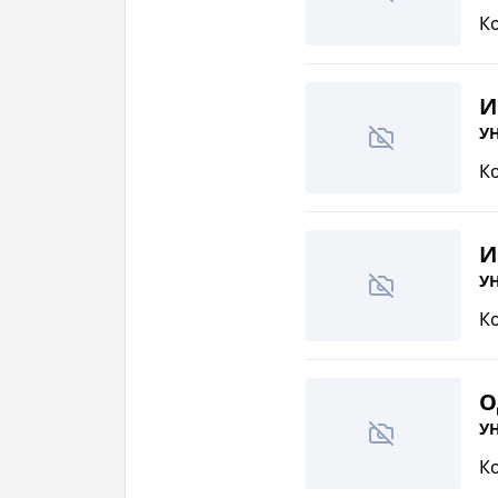
К
И
УН
К
И
УН
К
О
УН
К