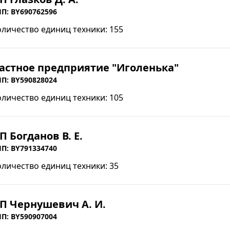
П: BY690762596
оличество единиц техники: 155
астное предприятие "Иголенька"
П: BY590828024
оличество единиц техники: 105
П Богданов В. Е.
П: BY791334740
оличество единиц техники: 35
П Чернушевич А. И.
П: BY590907004