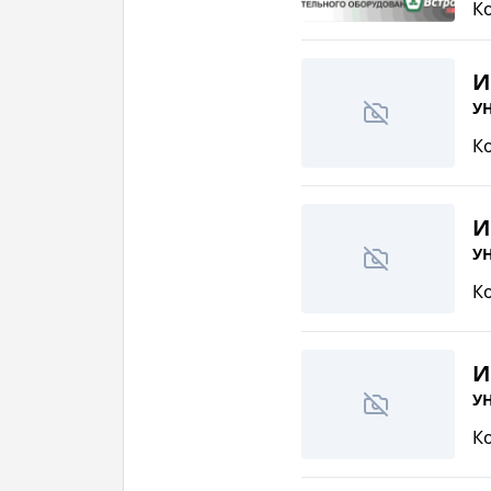
К
И
УН
К
И
УН
К
И
УН
К