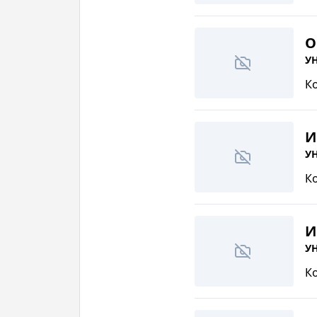
О
УН
К
И
УН
К
И
УН
К