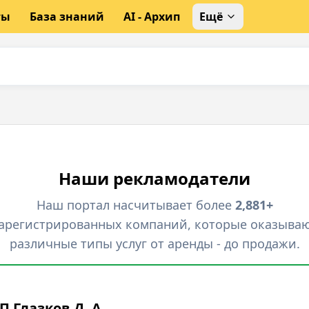
ты
База знаний
AI - Архип
Ещё
Наши рекламодатели
Наш портал насчитывает более
2,881+
арегистрированных компаний, которые оказыва
различные типы услуг от аренды - до продажи.
П Глазков Д. А.