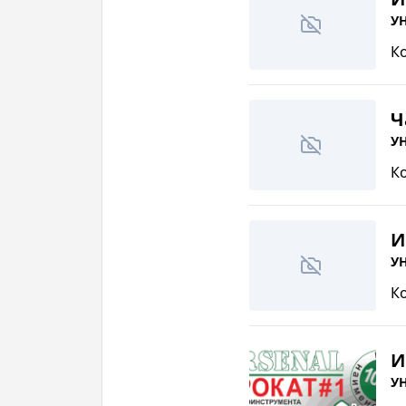
УН
К
Ч
УН
К
И
УН
К
И
УН