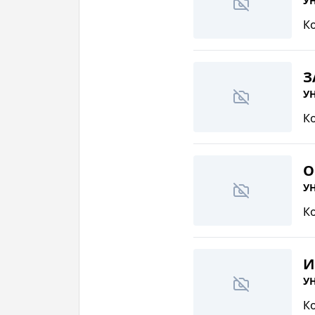
УН
К
З
УН
К
О
УН
К
И
УН
К