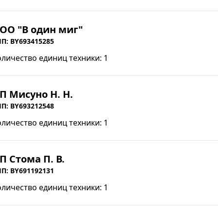
ОО "В один миг"
П: BY693415285
оличество единиц техники: 1
П Мисуно Н. Н.
П: BY693212548
оличество единиц техники: 1
П Стома П. В.
П: BY691192131
оличество единиц техники: 1