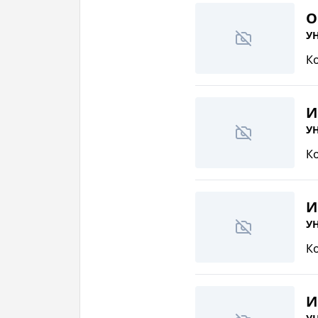
О
УН
К
И
УН
К
И
УН
К
И