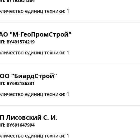
П: BY192951364
оличество единиц техники: 1
АО "М-ГеоПромСтрой"
П: BY491574219
оличество единиц техники: 1
ОО "БиардСтрой"
П: BY692186331
оличество единиц техники: 1
П Лисовский С. И.
П: BY691647994
оличество единиц техники: 1