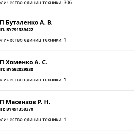
оличество единиц техники: 306
П Буталенко А. В.
П: BY791389422
оличество единиц техники: 1
П Хоменко А. С.
П: BY592029830
оличество единиц техники: 1
П Масензов Р. Н.
П: BY491358370
оличество единиц техники: 1