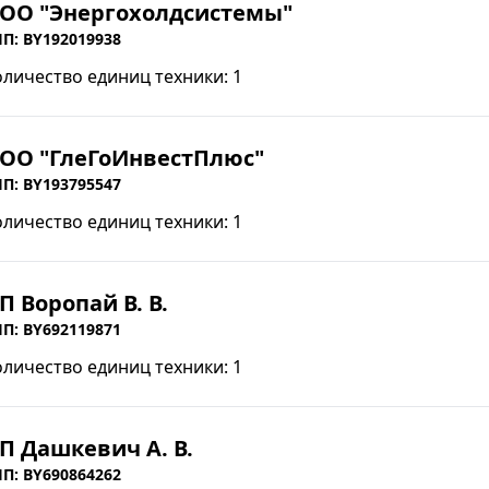
ОО "Энергохолдсистемы"
П: BY192019938
оличество единиц техники: 1
ОО "ГлеГоИнвестПлюс"
П: BY193795547
оличество единиц техники: 1
П Воропай В. В.
П: BY692119871
оличество единиц техники: 1
П Дашкевич А. В.
П: BY690864262