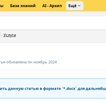
ты
База знаний
AI - Архип
Ещё
Услуги
тья обновлена пн ноябрь 2024
ить данную статью в формате `*.docx` для дальней