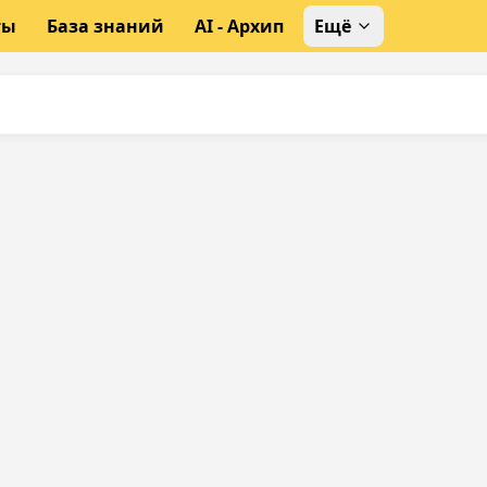
ты
База знаний
AI - Архип
Ещё