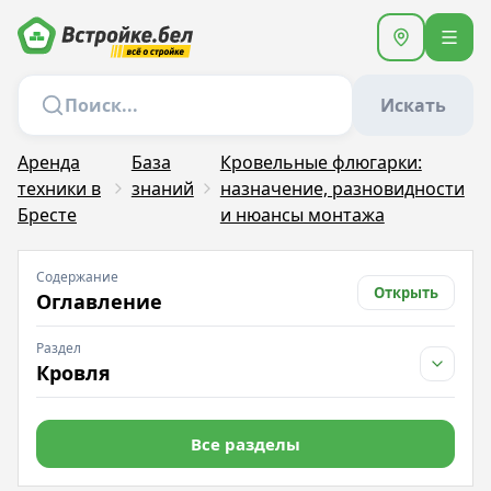
Искать
Аренда
База
Кровельные флюгарки:
техники в
знаний
назначение, разновидности
Бресте
и нюансы монтажа
Содержание
Открыть
Оглавление
Раздел
Кровля
Все разделы