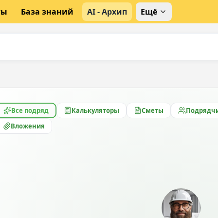
ты
База знаний
AI - Архип
Ещё
Все подряд
Калькуляторы
Сметы
Подрядч
Вложения