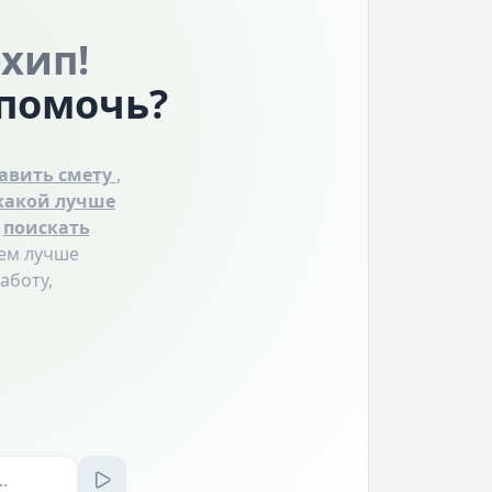
рхип!
 помочь?
тавить смету
,
какой лучше
,
поискать
чем лучше
аботу,