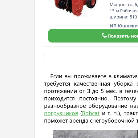
Мощность: 6,
15 м Рабочая
ширина: 510 
ИП Юшкевич
Показать н
Если вы проживаете в климатич
требуется качественная уборка
протяжении от 3 до 5 мес. в те
приходится постоянно. Поэтом
разнообразное оборудование на
погрузчиков
(
Bobcat
и т. п.), тра
поможет аренда снегоуборочной т