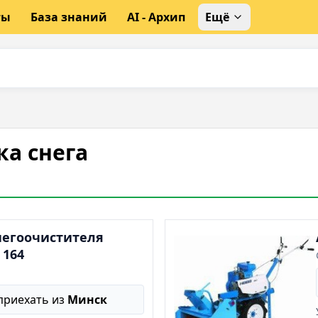
ты
База знаний
AI - Архип
Ещё
а снега
негоочистителя
 164
приехать из
Минск