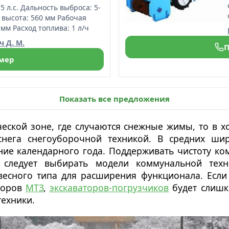
5 л.с. Дальность выброса: 5-
 высота: 560 мм Рабочая
мм Расход топлива: 1 л/ч
 Д. М.
П
омер
Показать все предложения
еской зоне, где случаются снежные жимы, то в 
 снега снегоуборочной техникой. В средних ши
чение календарного года. Поддерживать чистоту 
у следует выбирать модели коммунальной тех
весного типа для расширения функционала. Есл
кторов
МТЗ
,
экскаваторов-погрузчиков
будет слишк
ехники.