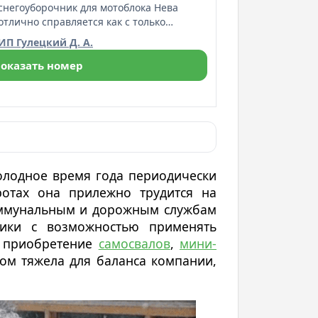
снегоуборочник для мотоблока Нева
отлично справляется как с только
выпавшим рыхлым снегом, так и с
ИП Гулецкий Д. А.
очисткой территорий, где снег уже
утоптан. Выброс собранного снега
оказать номер
производится на расстояние около 5
метров.
холодное время года периодически
ротах она прилежно трудится на
коммунальным и дорожным службам
ники с возможностью применять
и приобретение
самосвалов
,
мини-
ом тяжела для баланса компании,