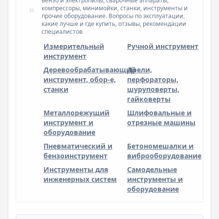
Бензо и электропилы, сварочные аппараты,
компрессоры, минимойки, станки, инструменты и
прочие оборудование. Вопросы по эксплуатации,
какие лучше и где купить, отзывы, рекомендации
специалистов
Измерительный
Ручной инструмент
инструмент
Деревообрабатывающий
Дрели,
инструмент, обор-е,
перфораторы,
станки
шуруповерты,
гайковерты
Металлорежущий
Шлифовальные и
инструмент и
отрезные машины
оборудование
Пневматический и
Бетономешалки и
бензоинструмент
виброоборудование
Инструменты для
Самодельные
инженерных систем
инструменты и
оборудование