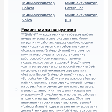
Мини-экскаватор
Мини-экскаватор
Bobcat
Caterpillar
Мини-экскаватор
Мини-экскаватор
Volvo
JCB
Ремонт мини погрузчика
**{{title}}** — когда техника на объекте требует
вмешательства, а своего сервиса нет. Мини-
погрузчик — рабочая лошадка стройки, но даже
она иногда ломается или требует планового
обслуживания. {{categoryName}} — это не про
покупку нового узла, а про восстановление
работоспособности машины: от замены
гидравлики до ремонта ходовой. {{city}} такие
услуги востребованы, когда простой техники бьёт
по срокам, а свой механик не справляется с
объёмом. Выбор {{categoryNames}} на портале
«Встройке.бел» {{city}} — это возможность быстро
найти специалиста или сервис, который приедет
на объект. Часто ремонт делают прямо на месте:
меняют шланги, чинят ковш или настраивают
электронику. Это удобно, если погрузчик работает
в поле или на удалённой площадке. Обратите
внимание на сроки и гарантию: качественный
{{categoryName}} подразумевает не только замену
деталей, но и диагностику. {{city}} мастера обычно