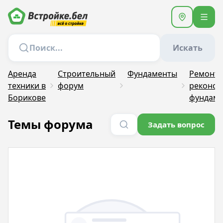
Искать
Аренда
Строительный
Фундаменты
Ремонт 
техники в
форум
реконст
Борикове
фундаме
Темы форума
Задать вопрос