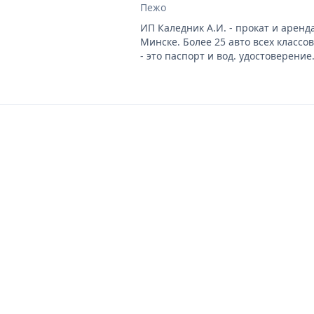
аренда Пежо, Форд, Ситр
Пежо
ИП Каледник А.И. - прокат и аренд
Минске. Более 25 авто всех классо
- это паспорт и вод. удостоверени
безналичный расчёт . Авто застра
«КАСКО». Предлагаем заказать доп
детские кресла и навигаторы. Зак
можно: Эконом кл