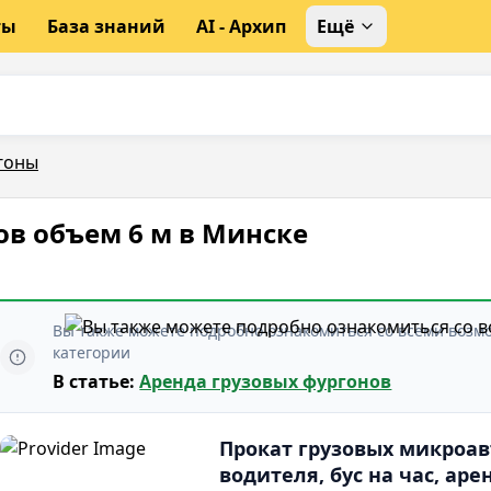
ты
База знаний
AI - Архип
Ещё
гоны
ов объем 6 м в Минске
Вы также можете подробно ознакомиться со всеми воз
категории
В статье:
Аренда грузовых фургонов
Прокат грузовых микроав
водителя, бус на час, аре