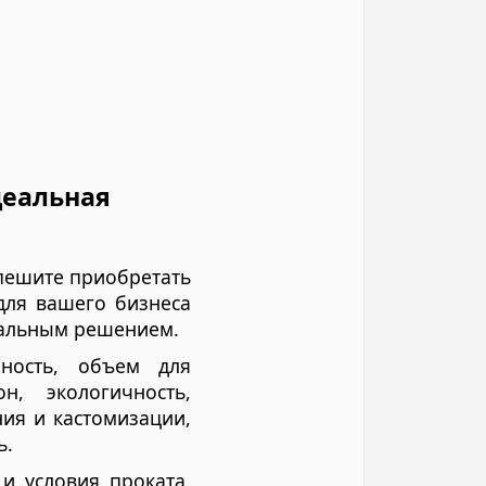
деальная
спешите приобретать
 для вашего бизнеса
деальным решением.
мность, объем для
н, экологичность,
ия и кастомизации,
ь.
и условия проката.