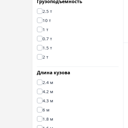
Грузоподъемность
2.5 т
10 т
1 т
0.7 т
1.5 т
2 т
Длина кузова
2.4 м
4.2 м
4.3 м
6 м
1.8 м