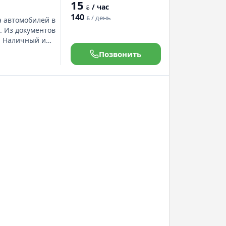
15
оен, Фиат
/ час
BYN
140
/ день
BYN
а автомобилей в
в. Из документов
е. Наличный и
хованы по
Позвонить
олнительно:
азать автомобили