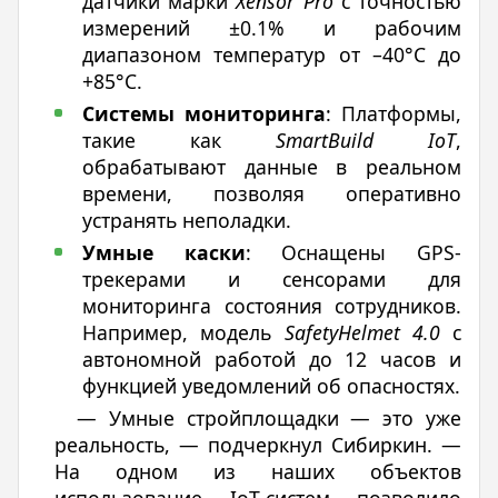
датчики марки
Xensor Pro
с точностью
измерений ±0.1% и рабочим
диапазоном температур от –40°C до
+85°C.
Системы мониторинга
: Платформы,
такие как
SmartBuild IoT
,
обрабатывают данные в реальном
времени, позволяя оперативно
устранять неполадки.
Умные каски
: Оснащены GPS-
трекерами и сенсорами для
мониторинга состояния сотрудников.
Например, модель
SafetyHelmet 4.0
с
автономной работой до 12 часов и
функцией уведомлений об опасностях.
— Умные стройплощадки — это уже
реальность, — подчеркнул Сибиркин. —
На одном из наших объектов
использование IoT-систем позволило