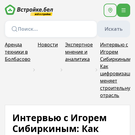
Искать
Аренда
Новости
Экспертное
Интервью с
техники в
мнение и
Игорем
Болбасово
аналитика
Сибиркиным:
Как
цифровизаци
меняет
строительную
отрасль
Интервью с Игорем
Сибиркиным: Как