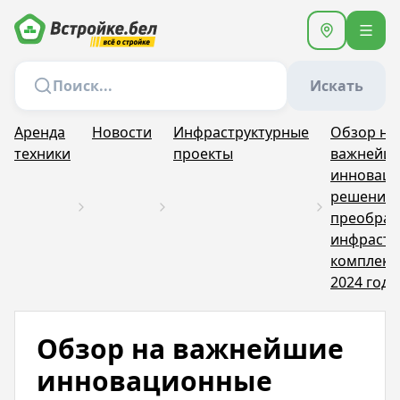
Искать
Аренда
Новости
Инфраструктурные
Обзор на
техники
проекты
важнейш
инновац
решения 
преобраз
инфрастр
комплекс
2024 год
Обзор на важнейшие
инновационные