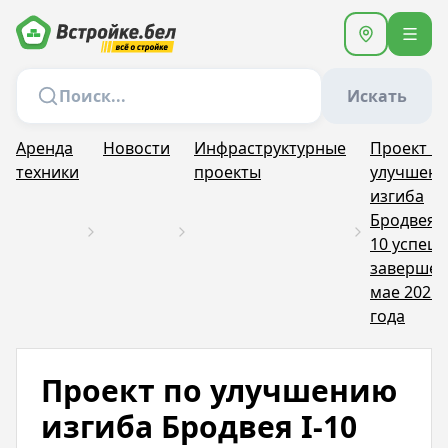
Искать
Аренда
Новости
Инфраструктурные
Проект п
техники
проекты
улучшен
изгиба
Бродвея I
10 успеш
завершен
мае 2025
года
Проект по улучшению
изгиба Бродвея I-10