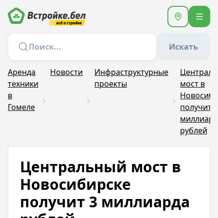
Искать
Аренда
Новости
Инфраструктурные
Централ
техники
проекты
мост в
в
Новосиби
Гомеле
получит 3
миллиард
рублей
Центральный мост в
Новосибирске
получит 3 миллиарда