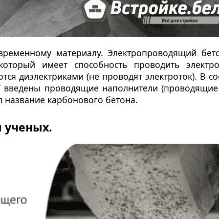
временному материалу. Электропроводящий бет
который имеет способность проводить электро
ся диэлектриками (не проводят электроток). В со
У введены проводящие наполнители (проводящие
л название карбонового бетона.
 ученых.