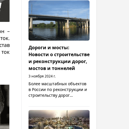
внимания — абсолютно
новые разработки из Китая,
затаренность складов
дилеров и последствия
повышения утильсбора
он –
ток.
став
Дороги и мосты:
 ток
Новости о строительстве
и реконструкции дорог,
мостов и тоннелей
3 ноября 2024 г.
Более масштабных объектов
в России по реконструкции и
строительству дорог
завершается в этом году. В
проведение работ по
устройству и реконструкции
путепроводов, магистральных
улиц, мостов и городов