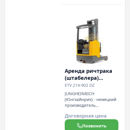
Телефоны Е-mail:
fomar@fomar.by
Аренда ричтрака
(штабелера)
Jungheinrich ETV
ETV 214-902 DZ
214-902 DZ
JUNGHEINRICH
(Германия)
(Юнгхайнрих) - немецкий
производитель
грузоподъёмной техники
Договорная цена
премиум-класса Макс.
высота подъема: 9020 мм
Позвонить
Макс. грузоподъемность: