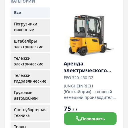
КАТЕГОРИИ
Все
Погрузчики
вилочные
штабелёры
электрические
тележки
Аренда
электрические
электрического
Тележки
четырёхопорного
EFG 320-450 DZ
гидравлические
погрузчика
JUNGHEINRICH
Jungheinrich EFG
(Юнгхайнрих) - топовый
Грузовые
320-450 DZ
немецкий производитель
автомобили
грузоподъёмной техники
(Германия)
75
Электропогрузчик EFG
/
Снегоуборочная
BYN
320-450 DZ
техника
Позвонить
Грузоподъемность 2000 кг
Высота подъема 4500 мм
Тралы,