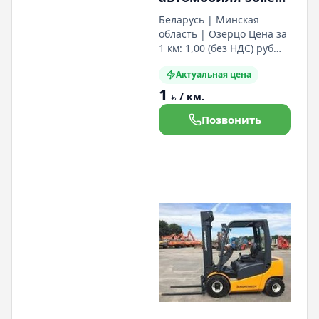
с водителем
Беларусь | Минская
область | Озерцо Цена за
1 км: 1,00 (без НДС) руб
Цена за час: по запросу
Актуальная цена
руб Грузоподъемность: до
1
2000 кг. Размеры кузова
/ км.
BYN
(ДхШхВ): 4,2 х 2,1 х 2,0 м.
Позвонить