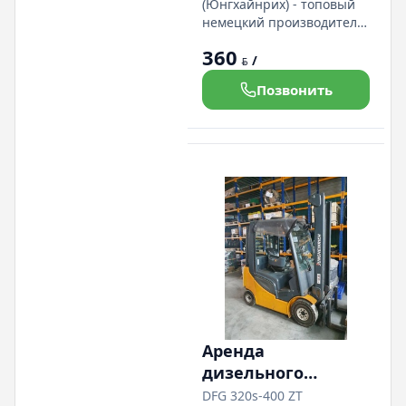
Jungheinrich AM 22
(Юнгхайнрих) - топовый
возможна
немецкий производитель
грузоподъёмной техники
ПРОДАЖА
360
грузоподъемность 2200 кг.
/
BYN
высота подъема 205мм
Позвонить
Аренда
дизельного
погрузчика
DFG 320s-400 ZT