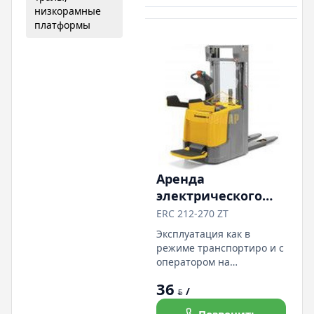
низкорамные
платформы
Аренда
электрического
штабелера
ERC 212-270 ZT
Jungheinrich ERC
Эксплуатация как в
212-270 ZT
режиме транспортиро и с
Возможность
оператором на
платформе, так и в
продажи
36
режиме сопровождения.
/
BYN
Скорость движения 7 км/