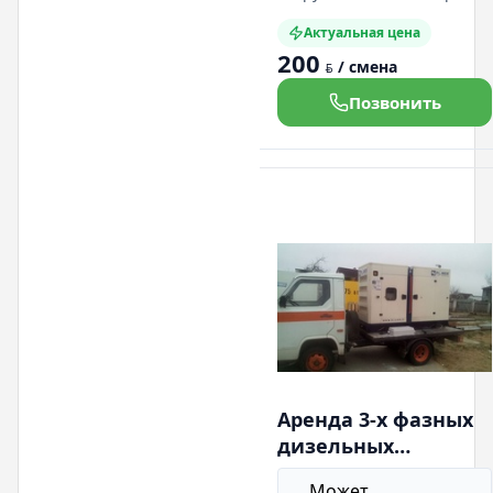
при уборке емкость с водой
Актуальная цена
что обеспечивает уборку с
200
минимальным количеством
/ смена
BYN
пыли. возможны уборки в
ночное время.
Позвонить
Аренда 3-х фазных
дизельных
генераторов Geko.
Может