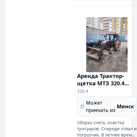
миксера. Подача любых
сыпучих строй-материалов
в пределах одного
строительного объекта
(площадки), передний
привод,
Аренда Трактор-
щетка МТЗ 320.4
(База по ширине
320.4
тротуаров)
Может
Минск
приехать из
Уборка снега, очистка
тротуаров. Спереди отвал и
погрузчик. В летнее время