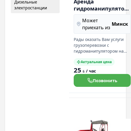
Аренда
Дизельные
электростанции
гидроманипулятора
на базе мерседес
Может
307D,410D,609D
Минск
приехать из
Рады оказать Вам услуги
грузоперевозки с
гидроманипулятором на
базе Мерседес 609D
Актуальная цена
грузоподъемностью 4т.
25
манипулятор т. Мерседес
/ час
BYN
410D грузоподъемность 3т.
манипулятор т. Мерседес
Позвонить
307D грузоподъемность 2т.
манипулятор 0,6 т
Перевозим кольца
колодцев, станки,
оборудование, кирпич,
тротуарную плит