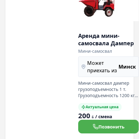
Аренда мини-
самосвала Дампер
Мини-самосвал
Может
Минск
приехать из
Мини-самосвал дампер
грузоподъемность 1 т.
Грузоподъемность 1200 кг,
объем ковша 0,9 м³,
Актуальная цена
идеально подходит для
200
перевозки
/ смена
BYN
керамзитобетона, бетона,
цемента, и прочих
Позвонить
строительных материалов.
Возможна загрузка прямо с