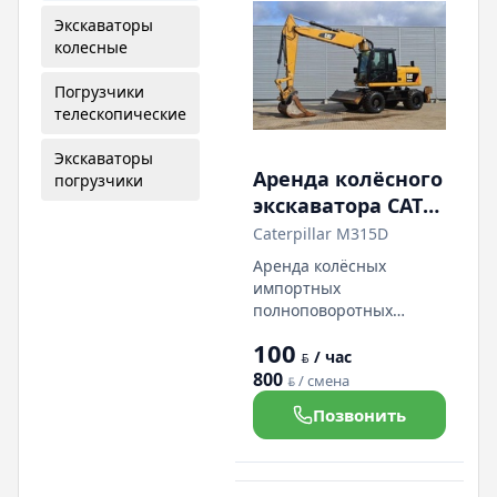
Экскаваторы
колесные
Погрузчики
телескопические
Экскаваторы
Аренда колёсного
погрузчики
экскаватора CAT
M315D.
Caterpillar M315D
СОБСТВЕННИК
Аренда колёсных
импортных
полноповоротных
экскаваторов. В парке
100
предприятия имеется 6
/ час
BYN
колёсных экскаваторов,
800
/ смена
BYN
экскаваторы-
Позвонить
погрузчики.
СОБСТВЕННИК.