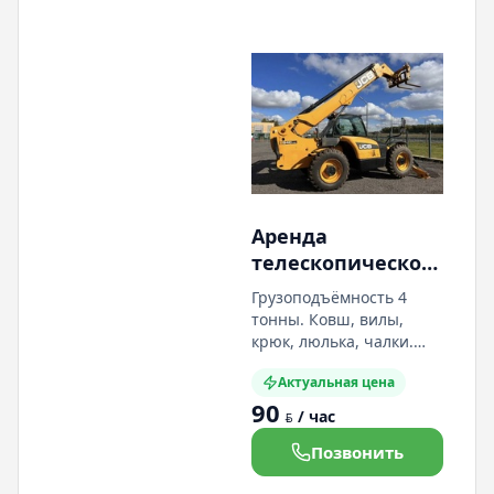
Аренда
телескопического
погрузчика JCB
Грузоподъёмность 4
540-140.
тонны. Ковш, вилы,
Собственник
крюк, люлька, чалки.
Любые виды
Актуальная цена
погрузочно-
90
разгрузочных работ.
/ час
BYN
Собственник. Также
предлагаем аренду
Позвонить
колёсных