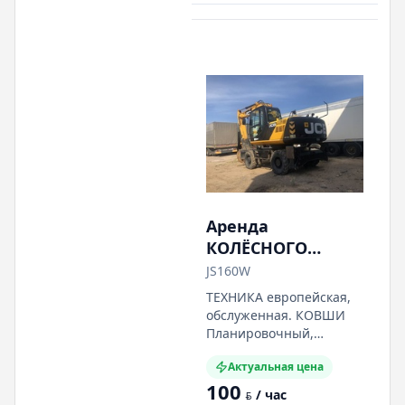
полноповоротных
экскаваторов и
экскаваторов-
погрузчиков в Минске.
Аренда
КОЛЁСНОГО
экскаватора JCB
JS160W
160W.
ТЕХНИКА европейская,
Собственник.
обслуженная. КОВШИ
Планировочный
Планировочный,
грейферный. АРЕНДА
ковш
Актуальная цена
колёсных
100
полноповоротных
/ час
BYN