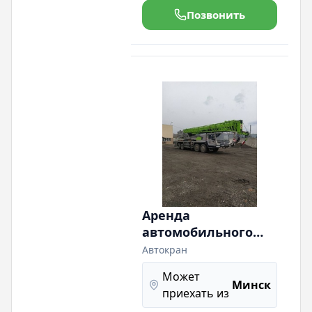
Позвонить
Аренда
автомобильного
крана Zoomlion
Автокран
грузоподъемностью
Может
50-60-80 тонн
Минск
приехать из