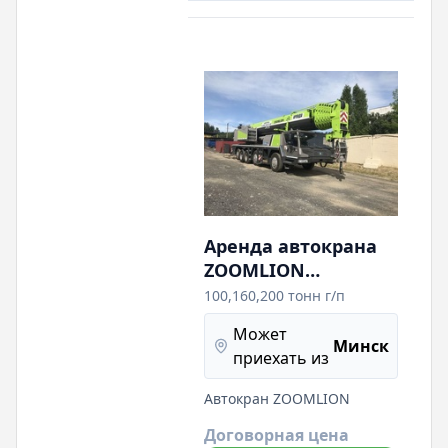
техкарты на отдельные
виды работ).
Аренда автокрана
ZOOMLION
100,160,200 тонн г/п
100,160,200 тонн г/п
(Собственник) Наш
Может
сайт -umrkran.by
Минск
приехать из
Автокран ZOOMLION
Договорная цена