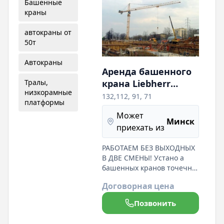
Башенные
краны
автокраны от
50т
Автокраны
Аренда башенного
Тралы,
крана Liebherr
низкорамные
132,112, 91, 71.
132,112, 91, 71
платформы
Собственник
Может
Минск
приехать из
РАБОТАЕМ БЕЗ ВЫХОДНЫХ
В ДВЕ СМЕНЫ! Устано а
башенных кранов точечно
и на рельсовом ходу.
Договорная цена
Осуществляем полное
сопровождение башенных
Позвонить
кранов проектной
документацией (ПОС, ППР,