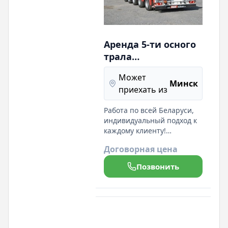
Аренда 5-ти осного
трала
грузоподъемностью
Может
до 65 тонн, в
Минск
приехать из
г.Минск
Работа по всей Беларуси,
индивидуальный подход к
каждому клиенту!
Предлагаем в аренду 5-ти
Договорная цена
осный трал
грузоподъемностью до 65
Позвонить
тонн: для перевозки
тяжелой спецтехники,
объемных строительных
грузов, негабарита,
бытовок и других
предметов