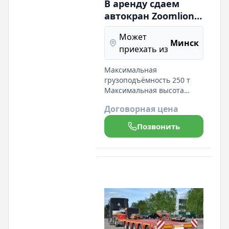
В аренду сдаем
автокран Zoomlion
грузоподъемностью
Может
300 тонн
Минск
приехать из
Максимальная
грузоподъёмность 250 т
Максимальная высота
подъёма – стрела
Договорная цена
полностью выдвинута 88 м
Максимальная высота
Позвонить
подъёма стрелы с гуськом
м Габаритные размеры
крана (Д х Ш х В) 16150 x
3000 x 4000 мм Длина
основной стрелы 14,6~88 м