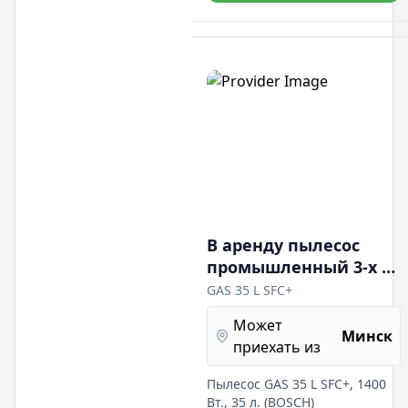
"Ручеек" до 20 л/мин. Разные
модели. Произведем откачку
воды любых объемов своими
силами.
В аренду пылесос
промышленный 3-х 2-
х турбинный 2800 ват
GAS 35 L SFC+
60 л GAS 35 L SFC+, 1400
Может
Вт, 35 л BOSCH
Минск
приехать из
Пылесос GAS 35 L SFC+, 1400
Вт., 35 л. (BOSCH)