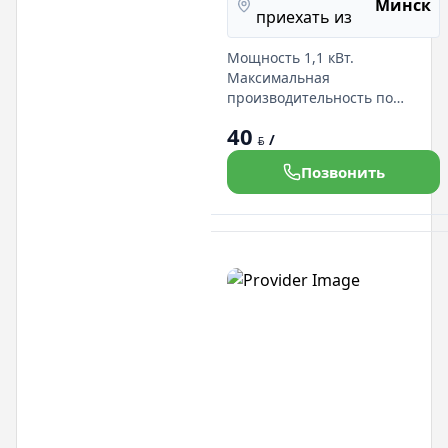
В
Минск
приехать из
Мощность 1,1 кВт.
Максимальная
производительность по
площади 2200 м²/ч. Объём
40
бака для чистой воды 20 л.
/
BYN
Тип щёток цилиндрические.
Позвонить
Всасывающая балка в
комплектации есть.