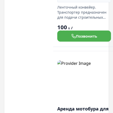
Ленточный конвейер.
Транспортер предназначен
для подачи строительных
материалов (блоки
100
газосиликатные, кирпич,
/
BYN
смеси отделочные) на высоту
Позвонить
до 7 метров на нашем сайте
Аренда мотобура для