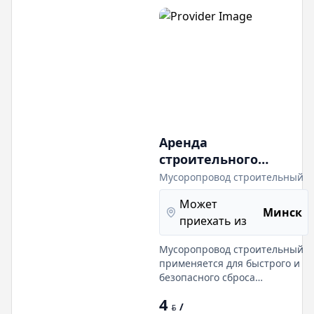
светло-серый. Инвентарные
ограждения строительные
металлические предст
Аренда
строительного
мусоропровода
Мусоропровод строительный
(мусоросброс)
Может
Минск
приехать из
Мусоропровод строительный
применяется для быстрого и
безопасного сброса
строительного мусора из зон
4
строительных работ,
/
BYN