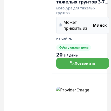
тяжелых грунтов 3-7.5
л.с. 200 куб, 10 л.с.
мотобура для тяжелых
грунтов
глубина до 2.5 метров
Может
Минск
приехать из
на сайте:
Актуальная цена
20
/ день
BYN
Позвонить