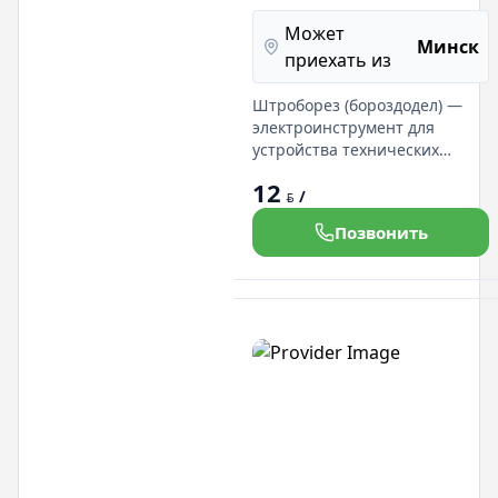
пропилом до 120мм.
Может
Разные
Минск
приехать из
модификации
Штроборез (бороздодел) —
электроинструмент для
устройства технических
штроб (канавок или борозд) в
12
стенах, полах и потолках.
/
BYN
Пропил до 120 мм на нашем
Позвонить
сайте: