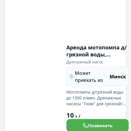
проводится зачистк
Аренда мотопомпа д/
грязной воды,
дренажный насос
Дренажный насос
"Гном" для грязной/
Может
чистой воды, насос
Минск
приехать из
"Ручеек'
Мотопомпы д/грязной воды
до 1500 л/мин. Дренажные
насосы "Гном" для грязной/
чистой воды. 220 В /380 В до
10
1000 л/мин.
/
BYN
производительность до 1200
Позвонить
л/мин. Насос электрический