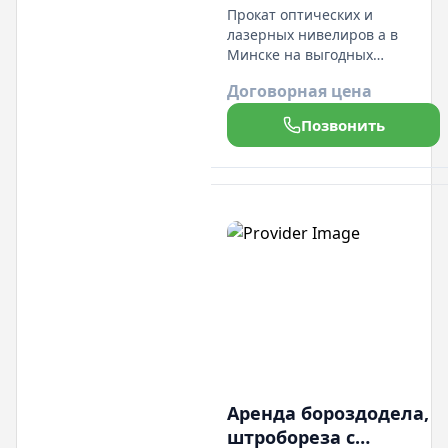
Прокат оптических и
лазерных нивелиров а в
Минске на выгодных
условиях. Большой
Договорная цена
ассортимент измерительного
оборудования по отличным
Позвонить
ценам. Для более подробной
консультации по наличию
оборудования и стоимости
аренды, звоните по
указанным номерам
телефонов.
Аренда бороздодела,
штробореза с