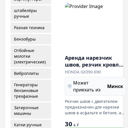
4,5
штабелёры
ручные
Разная техника
Бензобуры
Отбойные
молотки
Аренда нарезчик
(электрические)
швов, резчик кровли.
Бензо-электро HAMER
HONDA GX390-690
Виброплиты
HONDA GX390-690
Может
пропил до 300 мм.
Генераторы
Минск
приехать из
бензиновые
трехфазные
Резчик швов с двигателем
предназначен для нарезки
Затирочные
швов в асфальте и бетоне, а
машины
также в других материалах.
30
Пропил до 300 мм в
Катки ручные
/
BYN