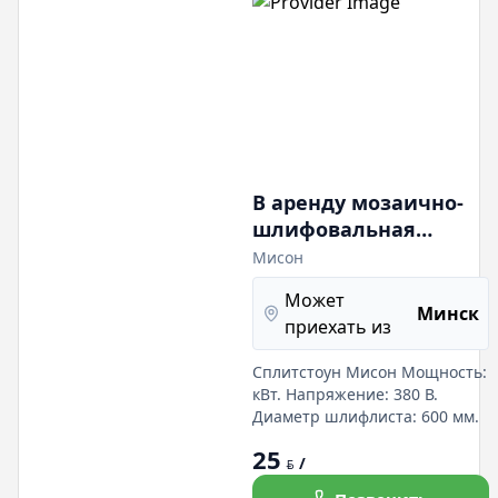
а также для сня
В аренду мозаично-
шлифовальная
машина
Мисон
двухроторная проход
Может
630 мм 380 В,
Минск
приехать из
пылеотвод
Сплитстоун Мисон Мощность:
кВт. Напряжение: 380 В.
Диаметр шлифлиста: 600 мм.
25
/
BYN