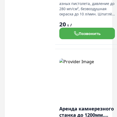
азных пистолета, давление до
280 мп/см², безвоздушная
окраска до 10 л/мин. Шпатлё
а. Производительность
20
профессионального
/
BYN
безвоздушного аппарата
Позвонить
высокого давления - 10
литров в минуту. Этой
производительностью хватит
чтобы распылять не только
средневязкие краски, но
также высоковязкие
лакокрасоч
Аренда камнерезного
станка до 1200мм.