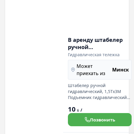
В аренду штабелер
ручной
гидравлический,
Гидравлическая тележка
1,5Tх3M, подъемник
Может
гидравлический,
Минск
приехать из
гидравлическая
тележка (рохля),
Штабелер ручной
гидравлический, 1,5Tх3M
Подъемник гидравлический
до 2 тонн. Гидравлическая
10
тележка(Рохля),
/
BYN
грузоподъемность 2500 кг,
Позвонить
высота подъема - 200 мм.
длинна вил 1150 мм.