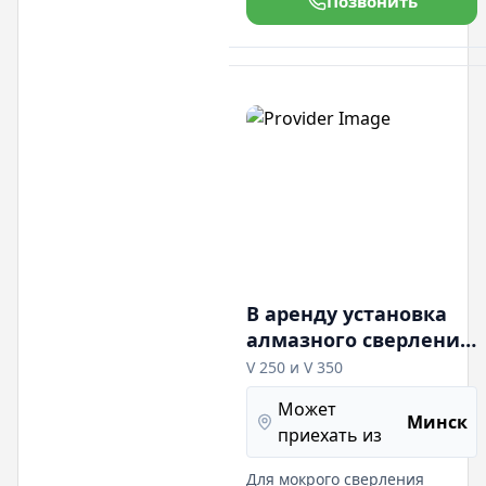
Позвонить
В аренду установка
алмазного сверления
до 500 мм
V 250 и V 350
Может
Минск
приехать из
Для мокрого сверления