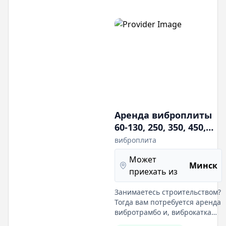
мм.- Оптимальный д
Аренда виброплиты
60-130, 250, 350, 450,
800 кг,
виброплита
вибротрамбовки
Может
(нога) 80 кг,
Минск
приехать из
виброкатка
тратуарного
Занимаетесь строительством?
самоходного
Тогда вам потребуется аренда
двухвальцового 800
вибротрамбо и, виброкатка
или виброплиты при
мм, 800 кг