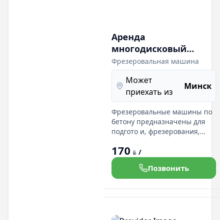
Аренда
многодисковый
резчик,
Фрезеровальная машина
фрезеровальная
Может
машина электро-
Минск
приехать из
бензо, барабан 200
мм, 300 мм
Фрезеровальные машины по
бетону предназначены для
подгото и, фрезерования,
очистки бетонных
170
поверхностей в
/
BYN
промышленном, гражданском
Позвонить
и жилищном строительстве.
Также фрезеровальные
машины по бетону
используются при работе: на
дорогах, мостах, автостоянках,
взлетно-посадочных полосах,