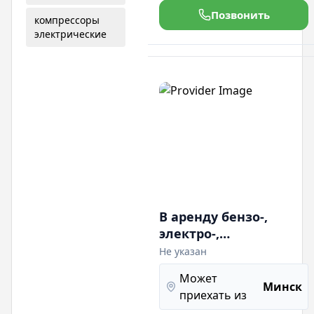
зависимости от
Позвонить
оборудования. Резчик мягкой
компрессоры
кровли, для удаления мягких
электрические
верхних слоев старой кровли
- спрессованного рубероида,
пергамина, битума, подложки
из шлаковаты или иных
В аренду бензо-,
электро-,
пневмоагрегат
Не указан
безвоздушной
Может
окраски
Минск
приехать из