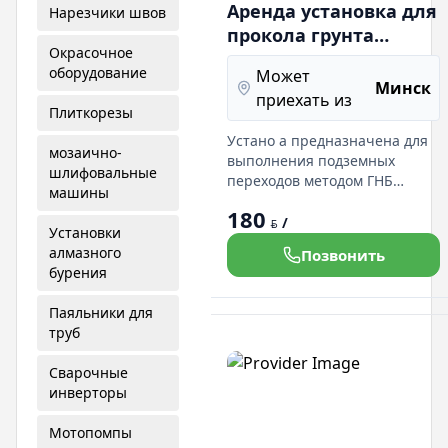
Аренда установка для
Нарезчики швов
прокола грунта
Окрасочное
методом гнб (до
оборудование
Может
315мм)
Минск
приехать из
Плиткорезы
Устано а предназначена для
мозаично-
выполнения подземных
шлифовальные
переходов методом ГНБ
машины
диаметром футляра до 315 мм
180
и длинной до 50м, а так же
/
BYN
Установки
для бестраншейной замены
алмазного
Позвонить
старых трубопроводов на
бурения
новые диаметром до 315 мм
на нашем сайте :
Паяльники для
труб
Сварочные
инверторы
Мотопомпы