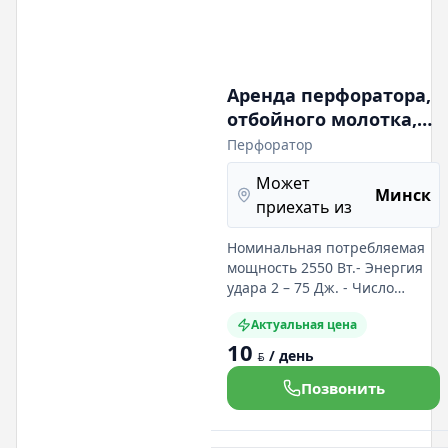
Аренда перфоратора,
отбойного молотка,
бетонолома от 2 Дж
Перфоратор
до 75 Дж разные
Может
модели.
Минск
приехать из
Номинальная потребляемая
мощность 2550 Вт.- Энергия
удара 2 – 75 Дж. - Число
ударов при ном. числе
Актуальная цена
оборотов – мин-1.-
10
Номинальное число оборотов
/ день
BYN
145 – 280 мин-1.- Вес без
кабеля 11 кг.- Патрон SDS-
Позвонить
max.- Диам. отверстия в
бетоне при сверлении
ударными сверлами 12 – 45