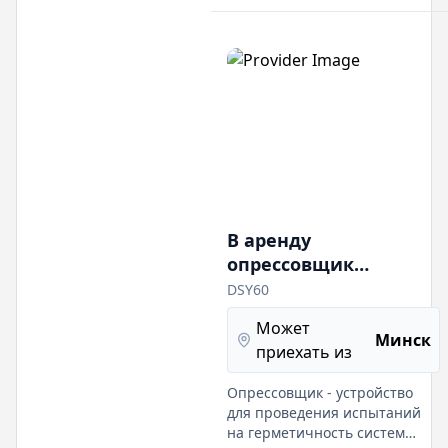
В аренду
опрессовщик
электрический
DSY60
Rothenberger
Может
Минск
приехать из
Опрессовщик - устройство
для проведения испытаний
на герметичность систем