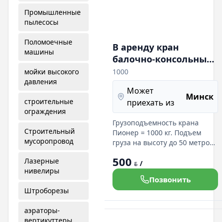
Промышленные
пылесосы
Поломоечные
В аренду кран
машины
балочно-консольный
разборный "в окно".
мойки высокого
1000
давления
Кран Пионер 1000
Может
продажа
Минск
строительные
приехать из
ограждения
Грузоподъемность крана
Строительный
Пионер = 1000 кг. Подъем
мусоропровод
груза на высоту до 50 метров,
грузоподъемность крана К-1 =
500
Лазерные
320 кг. Подъем груза на
/
BYN
нивелиры
высоту до 100 метров, краны
Позвонить
устанавливаются на плоской
Штроборезы
поверхности кровли, кран
Пионер 1000, высота подъема
аэраторы-
груза от уровня плоскости, на
вертикуттеры
которой стоит кран Пионер =