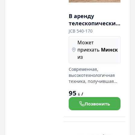
В аренду
телескопический
погрузчик JCB
JCB 540-170
540-170
Может
приехать
Минск
из
Современная,
высокотехнологичная
техника, получившая
широкое
95
распространение на
/
BYN
строительных
Позвонить
площадках. Ковш, вилы,
люлька.
Квалифицированный
машинист. Любые виды
погрузочно-