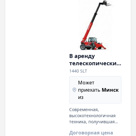
разгрузочных работ.
Работаем с НДС.
Работаем в выходные
В аренду
телескопический
погрузчик
1440 SLT
Manitou 1440 SLT
Может
приехать
Минск
из
Современная,
высокотехнологичная
техника, получившая
широкое
Договорная цена
распространение на