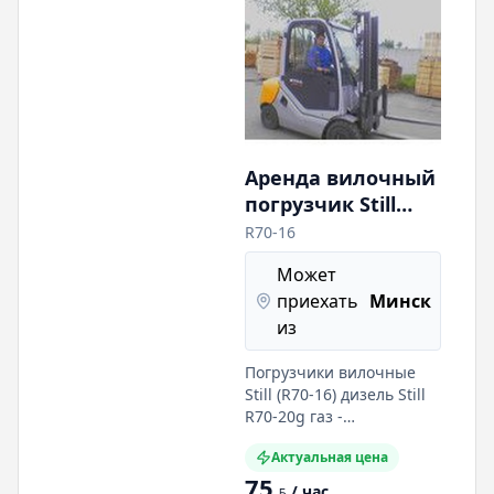
Аренда вилочный
погрузчик Still
R70-16 дизель, Still
R70-16
R70-20g газ,
Может
грузоподъёмность
приехать
Минск
1,6 т и 2,0 т.
из
Погрузчики вилочные
Still (R70-16) дизель Still
R70-20g газ -
грузоподъёмность
Актуальная цена
(1600кг, 2000кг) - вилы -
75
1200 (1100) мм; - высота
/ час
BYN