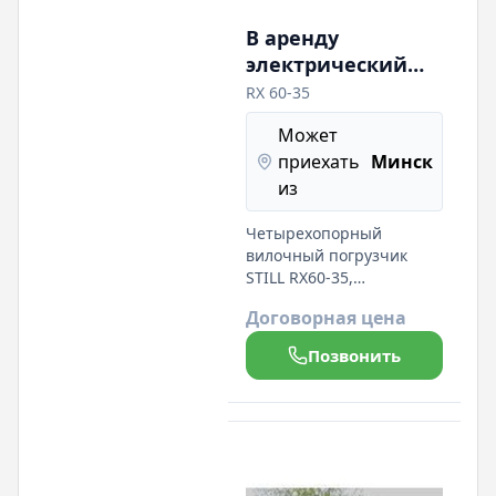
В аренду
электрический
вилочный
RX 60-35
погрузчик Still RX
Может
60-35, LI-ION.
приехать
Минск
Грузоподъемность
из
3500 кг.
Четырехопорный
вилочный погрузчик
STILL RX60-35,
производства Германии,
Договорная цена
небольшая наработка,
отличное состояние:
Позвонить
грузоподъемность 3500
кг; вилы — 1200
(2000)мм; высота
подъема 4800 мм;
полуоткрытая кабина;