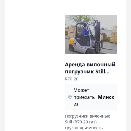
Аренда вилочный
погрузчик Still
R70-20g, газ,
R70-20
грузоподъёмность
Может
2,0 т, свободный
приехать
Минск
подъем.
из
Погрузчики вилочные
Still (R70-20 газ)
грузоподъёмность