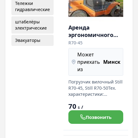
Тележки
гидравлические
штабелёры
Аренда
электрические
эргономичного
Эвакуаторы
вилочного
R70-45
погрузчика Still
Может
R70-45, Still R70-
приехать
Минск
50(г/п 4500кг, 5000
из
кг). Длинные
вилы.
Погрузчик вилочный Still
R70-45, Still R70-50Тех.
характеристики:
грузоподъемность 4500
70
-5000кг кабина по
/
BYN
запросу. мачта мм
Позвонить