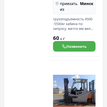
приехать
Минск
из
грузоподъемность 4500
-5500кг кабина по
запросу. мачта мм вилы
мм ( удлинители)
60
топливо - дизельное.
/
BYN
Позвонить