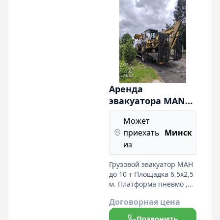
Аренда
эвакуатора MAN
Эвакуация/
Может
срочная
приехать
Минск
перевозка
из
погрузчиков,
микроавтобусов,
Грузовой эвакуатор МАН
спецтехники и
до 10 т Площадка 6,5х2,5
оборудования до
м. Платформа пневмо ,
10 т
высота 1,05 - 1,25 м
Договорная цена
Лебедка 10 т.
Гидроаппарели.
Позвонить