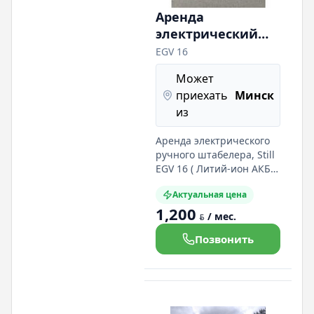
Аренда
электрический
штабелер Still
EGV 16
egv16, 1600 кг, 5,6
Может
м
приехать
Минск
из
Аренда электрического
ручного штабелера, Still
EGV 16 ( Литий-ион АКБ,
Кислотно-щелочная АКБ)
Актуальная цена
Грузоподъёмность 1600кг
1,200
Высота подъёма мачты
/ мес.
BYN
5600 мм (3700мм)
Габариты
Позвонить
2000х900х2300мм
Зарядное устройство
220в Доста а в любую
точку РБ.