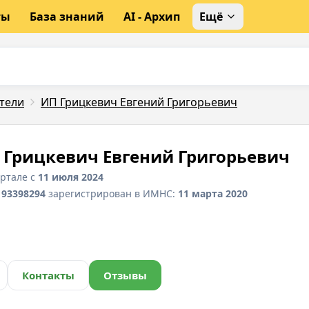
ты
База знаний
AI - Архип
Ещё
тели
ИП Грицкевич Евгений Григорьевич
 Грицкевич Евгений Григорьевич
ортале с
11 июля 2024
193398294
зарегистрирован в ИМНС:
11 марта 2020
Контакты
Отзывы