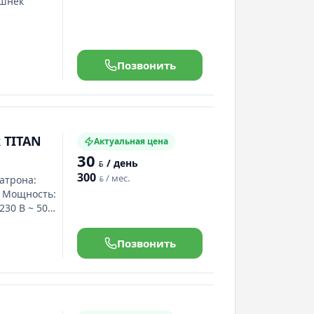
+шнек
Позвонить
 TITAN
Актуальная цена
30
/ день
BYN
300
/ мес.
атрона:
BYN
• Мощность:
230 В ~ 50
ество
Позвонить