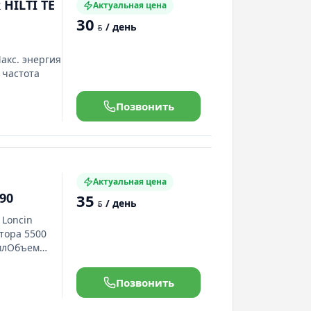
HILTI TE
Актуальная цена
30
/ день
BYN
акс. энергия
 частота
ема,
Позвонить
Актуальная цена
90
35
/ день
BYN
 Loncin
тора 5500
 млОбъем
мер
я 25 м/
Позвонить
огрешность ±
сть ±