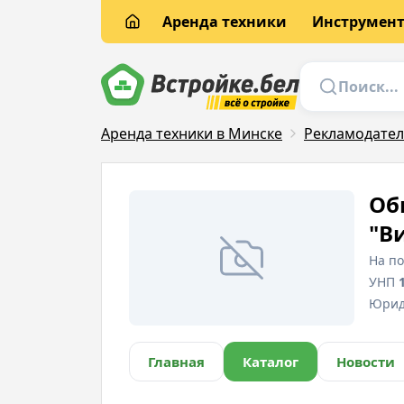
Аренда техники
Инструмен
Аренда техники в Минске
Рекламодате
Об
"В
На п
УНП
Юрид
Главная
Каталог
Новости