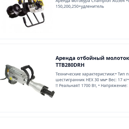
Аренда мотобура Champion AG364 
150,200,250+удленитель
Аренда отбойный молоток
TTB280DRH
Технические характеристики:• Тип п
шестигранник HEX 30 мм• Вес: 17 кг
!! Реальная!! 1700 Вт, • Напряжение: 
Гц• Реальная сила удара: Дж.• Колич
ударов: (уд/мин)