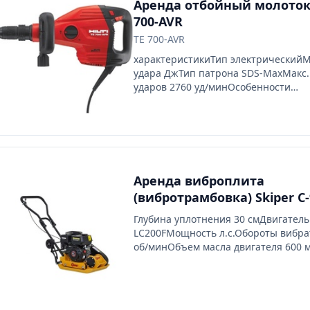
Аренда отбойный молоток 
700-AVR
TE 700-AVR
характеристикиТип электрическийМ
удара ДжТип патрона SDS-MaxМакс.
ударов 2760 уд/минОсобенности
конструкцииантивибрационная сист
блокиро а кнопки люченияВес кг
Аренда виброплита
(вибротрамбовка) Skiper C-
Глубина уплотнения 30 смДвигатель
LC200FМощность л.с.Обороты вибра
об/минОбъем масла двигателя 600
масла корпуса вибратора 100 млРаз
основания 5442 смСкорость движени
минУровень вибрации 15,6 м/с2 , п
1Уровень шума 104 ДБ(А), погрешно