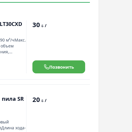
30
LT30CXD
/
BYN
90 м³/чМакс.
 объем
ения,
вход/выход
мин 2500 об/
Позвонить
20
 пила SR
/
BYN
овый
лДлина хода-