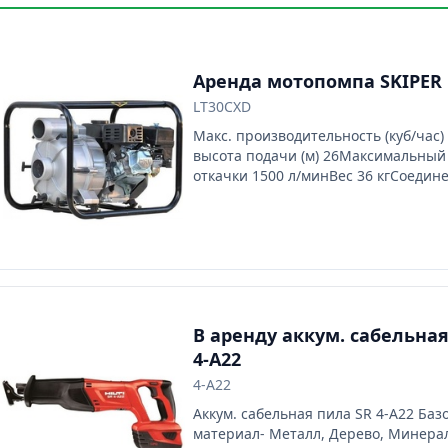
Аренда мотопомпа SKIPER 
LT30CXD
Макс. производительность (куб/час) 
высота подачи (м) 26Максимальный
откачки 1500 л/минВес 36 кгСоедин
диаметр в дюймах 3 дюймаДиаметр 
отверстий 80 ммЧисло оборотов, об/
мин.Объем топливного бака (л) л
В аренду аккум. сабельная
4-A22
4-A22
Аккум. сабельная пила SR 4-A22 Баз
материал- Металл, Дерево, Минера