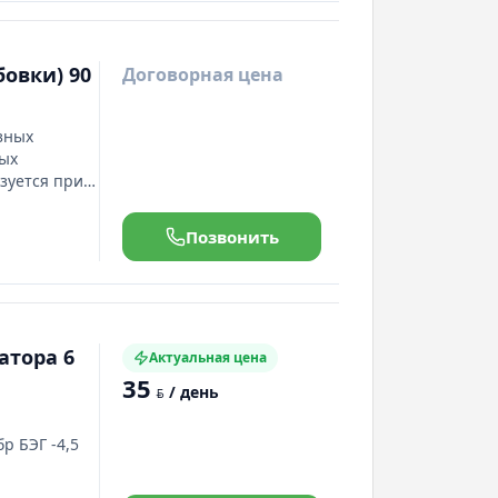
овки) 90
Договорная цена
зных
ных
зуется при
 работах по
нту
Позвонить
ротуарной
щего
атора 6
Актуальная цена
35
/ день
BYN
р БЭГ -4,5