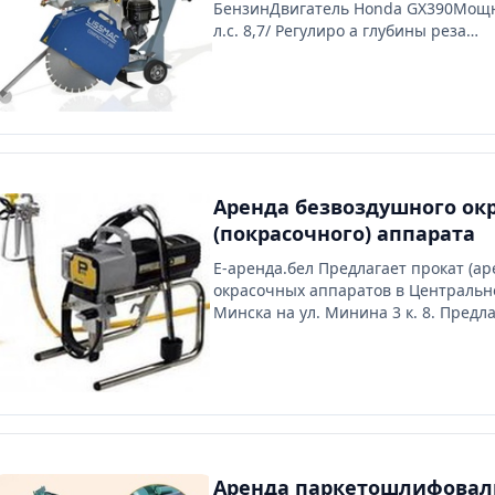
БензинДвигатель Honda GX390Мощно
л.с. 8,7/ Регулиро а глубины реза
Бесступенчатый резьбовой шпиндел
указанием глубиныØ посадочного о
Скорость вращения диска, об./мин
2300Габаритные размеры (ДхШхВ), 
1040х585х910Вес, кг 105
Аренда безвоздушного ок
(покрасочного) аппарата
Е-аренда.бел Предлагает прокат (ар
окрасочных аппаратов в Центрально
Минска на ул. Минина 3 к. 8. Предл
прокат покрасочный агрегат безво
типа, шпатлевочный Также мы гото
предложить Вам широкий ассортим
покрасочных аппаратов разного ти
назначения: - - агрегат для шпатле 
(шпатлевочный агрегат) , - безвоз
покрасочный аппарат - электричес
Аренда паркетошлифовал
покрасочный аппарат - пневматиче