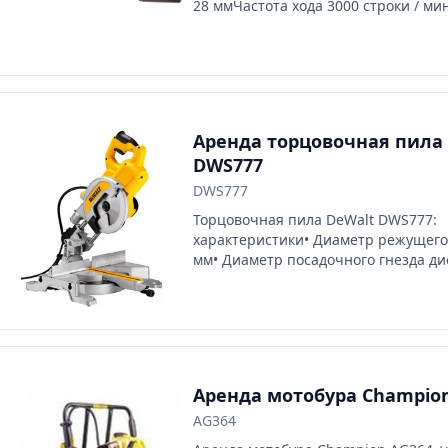
28 ммЧастота хода 3000 строки / м
(ДхШхВ) 492 x 96 x 196 mmВес кгПр
Резка дерева толщиной до 60 мм• Ре
тонкостенных стальных труб диамет
мм• Резка деревянных балок с гвоз
Аренда торцовочная пила
DWS777
DWS777
Торцовочная пила DeWalt DWS777:
характеристики• Диаметр режущего
мм• Диаметр посадочного гнезда ди
Угол наклона диска (опорной плиты) 
Глубина реза 90° 62 мм• Глубина рез
Скорость вращения шпинделя 6300 
Ширина пропила 270 мм• Потребля
мощность 1800 Вт
Аренда мотобура Champio
AG364