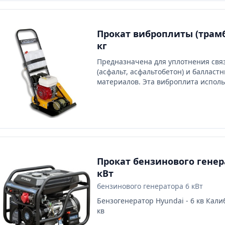
1Центробежн
Прокат виброплиты (трамб
кг
Предназначена для уплотнения свя
(асфальт, асфальтобетон) и балласт
материалов. Эта виброплита исполь
проведении ландшафтных работ, на
благоустройству территорий и ремо
дорожных покрытий, при укладке т
плитки с применением демпфирую
(виброгасящего) коврика
Прокат бензинового генер
кВт
бензинового генератора 6 кВт
Бензогенератор Hyundai - 6 кв Калиб
кв