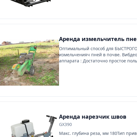
Аренда измельчитель пн
Оптимальный способ для БЫСТРОГ
измельченияч пней в почве. Вибдео
аппарата : Достаточно простое пол
если работали с культиватором то т
часть не вызовет вопросов. Преиму
надо ждатть 4-5 месяцев для химиче
уничтожения пня- Экономия на под
работу мо
Аренда нарезчик швов
GX390
Макс. глубина реза, мм 180Тип прив