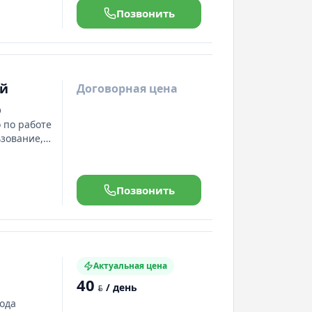
Позвонить
ей
Договорная цена
О
 по работе
ьзование,
ехническая
щества:- Не
ского
Позвонить
союниках
Актуальная цена
40
/ день
BYN
ода