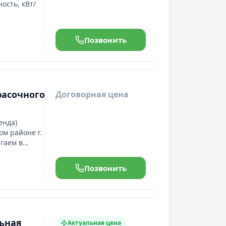
сть, кВт/
ь с
тверстия, мм
Позвонить
мм
расочного
Договорная цена
енда)
м районе г.
агаем в
здушного
вы
Позвонить
ент
па и
и
душный
кий
ьная
ские
Актуальная цена