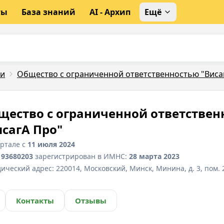
ты
База знаний
AI - Архип
Ещё
ли
Общество с ограниченной ответственностью "Виса
щество с ограниченной ответствен
исагА Про"
ортале с
11 июля 2024
193680203
зарегистрирован в ИМНС:
28 марта 2023
ический адрес:
220014, Московский, Минск, Минина, д. 3, пом. 
Контакты
Отзывы