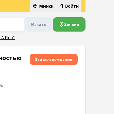
Минск
Войти
Искать
Заявка
гА Про"
ностью
Это моя компания
20