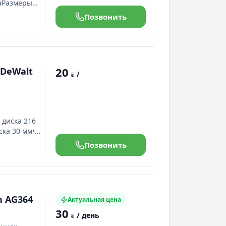
инРазмеры
именения•
Позвонить
зка
ром до 60
дями• Демонт
20
 DeWalt
/
BYN
 диска 216
ска 30 мм•
48 °•
Позвонить
а 45° 48 мм•
об/мин•
емая
n AG364
Актуальная цена
30
/ день
BYN