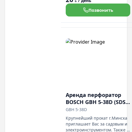
/ день
BYN
микроавтобусы.
Позвонить
Демократичные цены. Есть
доста а. Мы находимся в
Дражне по ул.Солтыса 54
пом.2Н
Аренда перфоратор
BOSCH GBH 5-38D (SDS-
MAX)
GBH 5-38D
Крупнейший прокат г.Минска
приглашает Вас за садовым и
электроинструментом. Также у