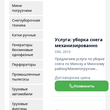
Мини
погрузчики
Снегоуборочная
техника
Катки ручные
Услуга: уборка снега
Генераторы
механизированно
бензиновые
SWL 2810
однофазные
Предлагаем услуги по уборке
снега по Минску и Минскому
Перфораторы
району!Минипогрузчик
Sunward SWL 2810.Работаем
Промышленные
Договорная цена
как с юр. лицами (цена с НДС),
пылесосы
так и с физ лицами.По всем
Позвонить
вопросам просьба звонить по
Грузовые
указанным номерам.Всегда
автомобили
рады сотрудничеству!
Грузовые
фургоны