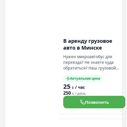
В аренду грузовое
авто в Минске
Нужен микроавтобус для
переезда? Не знаете куда
обратиться? Наш грузовой
Мерседес выполнит что вам
Актуальная цена
нужно. Цельнометаллический
25
микроавтобус готов выполнить
/ час
BYN
любую задачу. Подходит под
250
/ день
BYN
категорию "В"
Позвонить