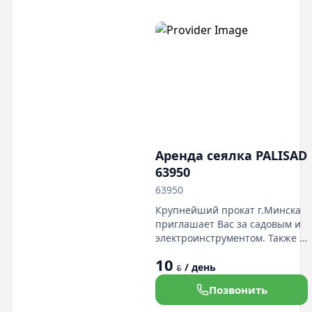
найдено объявление.Всегда
рады сотрудничеству!
Аренда сеялка PALISAD
63950
63950
Крупнейший прокат г.Минска
приглашает Вас за садовым и
электроинструментом. Также у
нас есть в прокате легковые
10
авто различных марок и
/ день
BYN
классов, грузовые
Позвонить
микроавтобусы всех размеров.
Демократичные цены.Гибкая