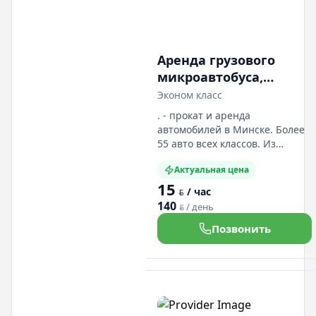
Аренда грузового
микроавтобуса,
грузового авто
Эконом класс
категории B
. - прокат и аренда
автомобилей в Минске. Более
55 авто всех классов. Из
документов - это паспорт и
Актуальная цена
вод. удостоверение. Наличный
15
и безналичный расчёт.
/ час
BYN
Предлагаем заказать
140
/ день
BYN
дополнительно: детские
кресла и навигаторы. Заказать
Позвонить
автомобили можно: Эконом
класс от лей в сутки, Средний
класс