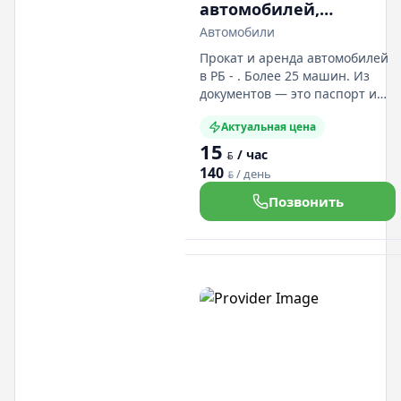
автомобилей,
грузовых и
Автомобили
пассажирских
Прокат и аренда автомобилей
микроавтобусов под
в РБ - . Более 25 машин. Из
категорию "В" без
документов — это паспорт и
вод. Удостоверение. Наличный
водителя
Актуальная цена
и безналичный расчёт. Авто
15
застрахованы по «КАСКО».
/ час
BYN
Предлагаем заказать
140
/ день
BYN
дополнительно: детские
кресла и навигаторы.
Позвонить
Арендовать транспортные
средства можно: г. Минск, ул.
Солтыса 54,