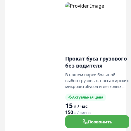
Прокат буса грузового
без водителя
В нашем парке большой
выбор грузовых, пассажирских
микроавтобусов и легковых
авто. Мы вам подберем
Актуальная цена
грузовой или пассажирский
15
микроавтобус (разных
/ час
BYN
размеров и вместимостью)
150
/ смена
BYN
если вам нужен легковой авто,
у нас есть легковые авто
Позвонить
которые подойдут именно вам.