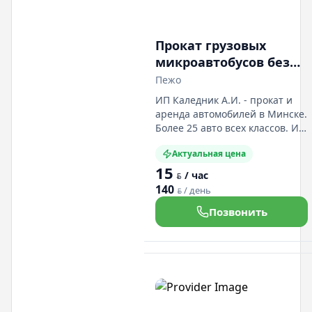
Прокат грузовых
микроавтобусов без
водителя, бус на час,
Пежо
аренда авто, аренда
ИП Каледник А.И. - прокат и
Пежо, Форд, Ситроен,
аренда автомобилей в Минске.
Фиат
Более 25 авто всех классов. Из
документов - это паспорт и
Актуальная цена
вод. удостоверение. Наличный
15
и безналичный расчёт . Авто
/ час
BYN
застрахованы по «КАСКО».
140
/ день
BYN
Предлагаем заказать
дополнительно: детские
Позвонить
кресла и навигаторы. Заказать
автомобили можно: Эконом кл