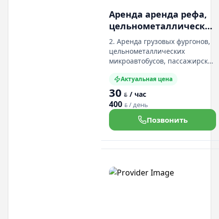
Аренда аренда рефа,
цельнометаллических
микроавтобусов,
2. Аренда грузовых фургонов,
грузовых фургонов,
цельнометаллических
грузовых
микроавтобусов, пассажирских
микроавтобусов, легковых
микроавтобусов,
Актуальная цена
автомобилей и внедорожников
рефрежираторов,
30
"У Ивановича" легко и просто.
/ час
изотермических
BYN
Обслуженные авто, гарантия
400
/ день
BYN
фургонов
выгодных цен,
индивидуальный подход,
Позвонить
большой выбор авто