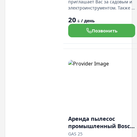
приглашает Вас за садовым и
электроинструментом. Также у
нас есть в прокате легковые
20
авто и грузовые
/ день
BYN
микроавтобусы.
Позвонить
Демократичные цены. Есть
доста а. Мы находимся в
Дражне по ул.Солтыса 54
пом.2Н
Аренда пылесос
промышленный Bosch
GAS 25
GAS 25