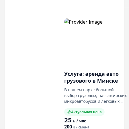
Все авто у нас подходят под
категорию "В". У
Услуга: аренда авто
грузового в Минске
В нашем парке большой
выбор грузовых, пассажирских
микроавтобусов и легковых
авто. Мы вам подберем
Актуальная цена
грузовой или пассажирский
25
микроавтобус (разных
/ час
BYN
размеров и вместимостью)
200
/ смена
BYN