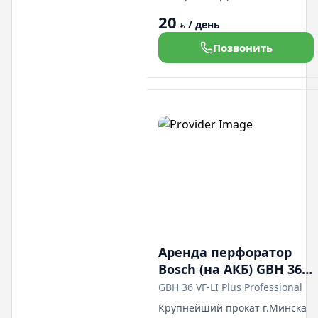
нас есть в прокате легковые
20
авто различных марок и
/ день
BYN
классов, грузовые
Позвонить
микроавтобусы всех размеров.
Демократичные цены.Гибкая
система скидок. Есть доста а.
Мы находимся в Дражне по
ул.Солтыса 54 пом.2Н
Аренда перфоратор
Bosch (на АКБ) GBH 36
VF-LI Plus Professional
GBH 36 VF-LI Plus Professional
Крупнейший прокат г.Минска