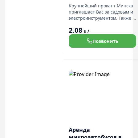
Крупнейший прокат г.Минска
приглашает Вас за садовым и
электроинструментом. Также у
нас есть в прокате легковые
2.08
авто и грузовые
/
BYN
микроавтобусы.
Позвонить
Демократичные цены. Есть
доста а. Мы находимся в
Дражне по ул.Солтыса 54
пом.2Н
Аренда
микроавтобусов в