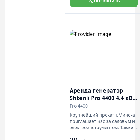
Позвонить
микроавтобусы всех размеров.
Демократичные цены.Гибкая
система скидок. Есть доста а.
Мы находимся в Дражне по
ул.Солтыса 54 пом.2Н
Аренда генератор
Shtenli Pro 4400 4.4 кВт
1 фаза 220V
Pro 4400
Крупнейший прокат г.Минска
приглашает Вас за садовым и
электроинструментом. Также у
нас есть в прокате легковые
20
авто и грузовые