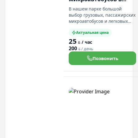
Минске
В нашем парке большой
выбор грузовых, пассажирских
микроавтобусов и легковых
авто. Мы вам подберем
Актуальная цена
грузовой или пассажирский
25
микроавтобус (разных
/ час
BYN
размеров и вместимостью)
200
/ день
BYN
если вам нужен легковой авто,
у нас есть легковые авто
Позвонить
которые подойдут именно вам.
Все авто у нас подходят под
категорию "В". У