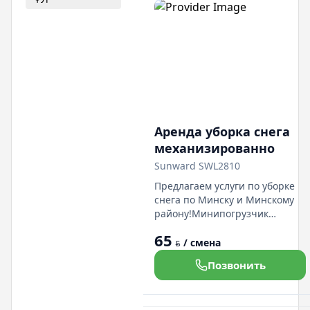
Аренда уборка снега
механизированно
Sunward SWL2810
Предлагаем услуги по уборке
снега по Минску и Минскому
району!Минипогрузчик
Sunward SWL 2810.Работаем
65
как с юр. лицами (цена с НДС),
/ смена
BYN
так и с физ лицами.По всем
Позвонить
вопросам просьба звонить по
указанным номерам, а также
назвать сайт, на котором было