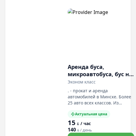
Аренда буса,
микроавтобуса, бус на
сутки
Эконом класс
. - прокат и аренда
автомобилей в Минске. Более
25 авто всех классов. Из
документов - это паспорт и
Актуальная цена
вод. удостоверение. Наличный
15
и безналичный расчёт. Авто
/ час
BYN
застрахованы по «КАСКО».
140
/ день
BYN
Предлагаем заказать