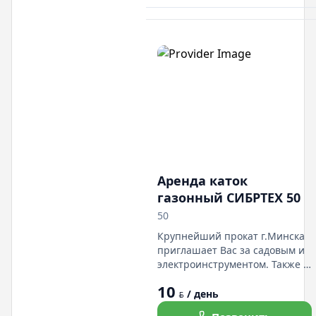
система скидок. Есть доста а.
Мы находимся в Дражне по
ул.Солтыса 54 пом.2Н
Аренда каток
газонный СИБРТЕХ 50
50
Крупнейший прокат г.Минска
приглашает Вас за садовым и
электроинструментом. Также у
нас есть в прокате легковые
10
авто различных марок и
/ день
BYN
классов, грузовые