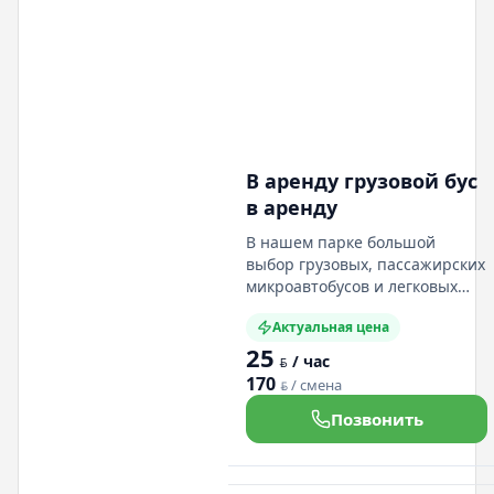
В аренду грузовой бус
в аренду
В нашем парке большой
выбор грузовых, пассажирских
микроавтобусов и легковых
авто. Мы вам подберем
Актуальная цена
грузовой или пассажирский
25
микроавтобус (разных
/ час
BYN
размеров и вместимостью)
170
/ смена
BYN
если вам нужен легковой авто,
у нас есть легковые авто
Позвонить
которые подойдут именно вам.
Все авто у нас подходят под
категорию "В". У