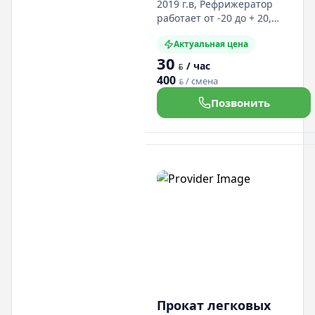
Минске
2019 г.в, Рефрижератор
работает от -20 до + 20,
Комфортная кабина. Круиз-
Актуальная цена
контроль. Большой грузовой
30
отсек.
/ час
BYN
400
/ смена
BYN
Позвонить
Прокат легковых