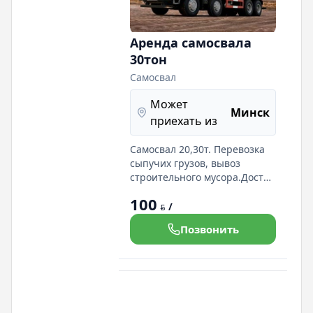
Аренда самосвала
30тон
Самосвал
Может
Минск
приехать из
Самосвал 20,30т. Перевозка
сыпучих грузов, вывоз
строительного мусора.Доста
а песка на строительные
100
объекты. Реализация песка,
/
BYN
гравия, щебня. Вывоз снега.
Позвонить
Вывоз грунта. В парке 10
авто. Работаем 24/7