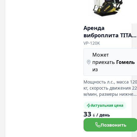
Аренда
виброплита TITAN
VP-120K
VP-120K
Может
приехать
Гомель
из
Мощность л.с., масса 12
кг, скорость движения 22
м/мин, размеры нижней
плиты ДхШ 55х50 см.
Актуальная цена
Подробная информация
33
на нашем сайте:
/ день
BYN
Позвонить