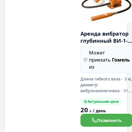
Аренда вибратор
глубинный ВИ-1-
17-3
Может
приехать
Гомель
из
Длина гибкого вала - 3 м,
диаметр
вибронаконечника - 51
мм, длина
Актуальная цена
вибронаконечника - 430
20
мм, частота колебаний -
/ день
BYN
210 Гц. Подробная
информация на нашем
Позвонить
сайте: