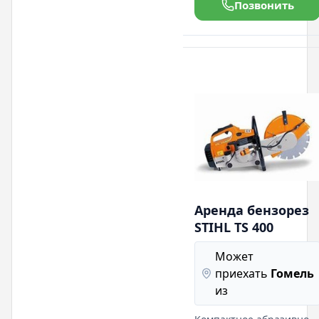
мин. Объём топливного
Позвонить
бака литра. Длина шины
35 см. Подробная
информация на нашем
сайте:
Аренда бензорез
STIHL TS 400
Может
приехать
Гомель
из