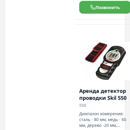
выравнивания объектов
Позвонить
в помещении, диаметр
рабочей зоны 20 м, вес
0,50 кг
Аренда детектор
проводки Skil 550
550
Диапазон измерения:
сталь - 80 мм, медь - 60
мм, дерево -20 мм,