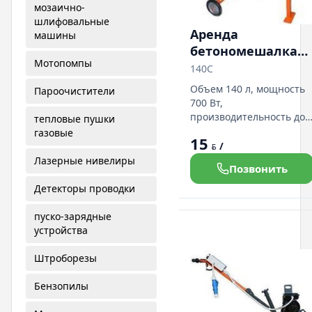
мозаично-
шлифовальные
Аренда
машины
бетономешалка
Мотопомпы
Б-140С
140С
Объем 140 л, мощность
Пароочистители
700 Вт,
производительность до
тепловые пушки
м3/ч, масса 65 кг,
газовые
15
габаритные размеры
/
BYN
110х64х135см.
Лазерные нивелиры
Позвонить
Подробная информация
на нашем сайте:
Детекторы проводки
пуско-зарядные
устройства
Штроборезы
Бензопилы