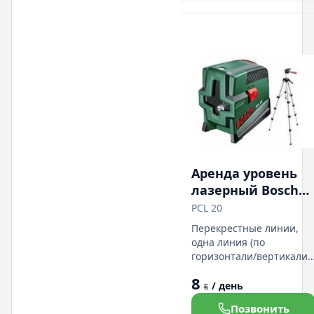
Тип топлива: пропан /
бутан. Система поджига:
пьезо.
Аренда уровень
лазерный Bosch
PCL 20
PCL 20
Перекрестные линии,
одна линия (по
горизонтали/вертикали/
под углом), функция
8
отвеса для переноса
/ день
BYN
точки с пола на потолок.
Позвонить
Широкий рабочий