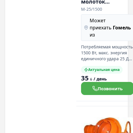
молоток
Интерскол
М-25/1500
М-25/1500
Может
приехать
Гомель
из
Потребляемая мощность
1500 Вт, макс. энергия
единичного удара 25 Дж
вес 17 кг, комплект:
Актуальная цена
чемодан, пика, зубило.
35
Подробная информация
/ день
BYN
на нашем сайте:
Позвонить