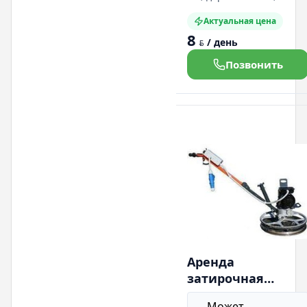
проводка под
Актуальная цена
напряжением -50 мм.
8
Автоматическое
/ день
BYN
отключение 5 мин. Вес
0,3 кг.
Позвонить
Аренда
затирочная
машина по бетон
Может