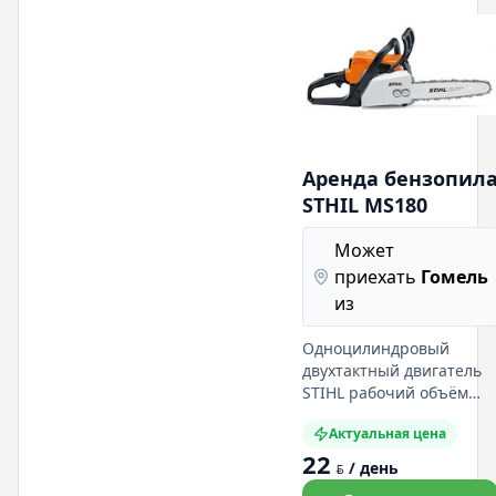
маслом. Подробная
информация на нашем
сайте:
Аренда бензопил
STHIL MS180
Может
приехать
Гомель
из
Одноцилиндровый
двухтактный двигатель
STIHL рабочий объём
31,8 куб.см Мощность
Актуальная цена
кВт ( л.с.) при 9000 об/
22
мин. Число оборотов на
/ день
BYN
холостом ходу 2 800 об/