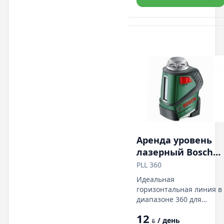
диапазон до 20 м.
Аренда уровень
лазерный Bosch
PLL 360
PLL 360
Идеальная
горизонтальная линия в
диапазоне 360 для
точного и
12
безошибочного
/ день
BYN