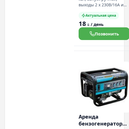
выходы 2 х 230В/16А и
12В/6А, объем бензобака
Актуальная цена
25л, вес 64 кг. Подробная
18
информация на нашем
/ день
BYN
сайте:
Позвонить
Аренда
бензогенератор