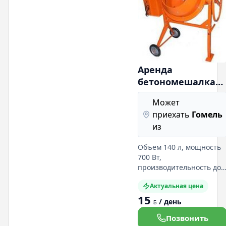
Аренда
бетономешалка
Б-140С
Может
приехать
Гомель
из
Объем 140 л, мощность
700 Вт,
производительность до
м3/ч, масса 65 кг,
Актуальная цена
габаритные размеры
15
110х64х135см.
/ день
BYN
Подробная информация
на нашем сайте:
Позвонить