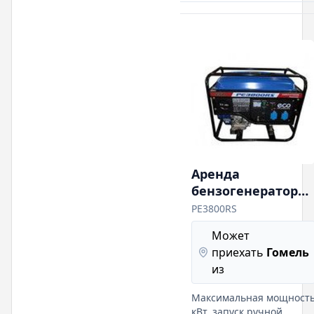
Аренда
бензогенератор
ECO PE3800RS
PE3800RS
Может
приехать
Гомель
из
Максимальная мощност
кВт, запуск ручной,