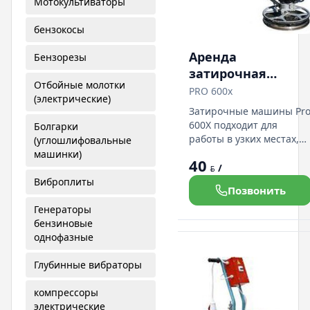
Мотокультиваторы
бензокосы
Аренда
Бензорезы
затирочная
Отбойные молотки
машина по бетон
PRO 600x
(электрические)
Belle PRO 600x
Затирочные машины Pr
600X подходит для
Болгарки
работы в узких местах,
(углошлифовальные
возле стен, в дверных
машинки)
40
проемах. Электрическая
/
BYN
модель позволяет
Виброплиты
Позвонить
работать в зданиях без
специальной
Генераторы
вентиляции. Компактная
бензиновые
и портативная, со
однофазные
складной ручкой
Вращающийся
Глубинные вибраторы
защитный обод
позволяет катить
компрессоры
машину вдоль стены.
электрические