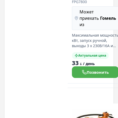
Эталон-Фирман
FPG7800
FPG7800
Может
приехать
Гомель
из
Максимальная мощност
кВт, запуск ручной,
выходы 3 х 230В/16А и
12В/6А, объем бензобака
Актуальная цена
25л, вес 82 кг. Подробная
33
информация на нашем
/ день
BYN
сайте:
Позвонить