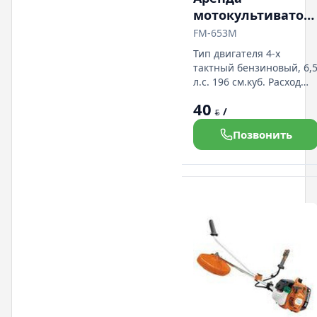
мотокультиватор
FERMER FM-653M
FM-653M
Тип двигателя 4-х
тактный бензиновый, 6,
л.с. 196 см.куб. Расход
топлива 1,4 л/ч Ширина
40
обработки до 1000 мм
/
BYN
Глубина обработки до
Позвонить
300 мм Количество
передач : вперед 2,
назад 1 + нейтральная