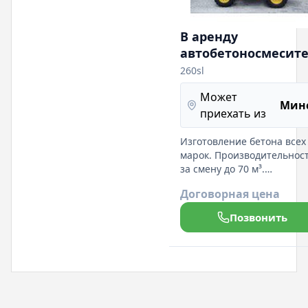
В аренду
автобетоносмесит
с самозагрузкой Fio
260sl
260sl
Может
Мин
приехать из
Изготовление бетона всех
марок. Производительнос
за смену до 70 м³.
Современная система
Договорная цена
взвешивания. При больш
объемах скидка%. Цена За
Позвонить
изготовленного бетона.