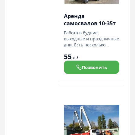
Аренда
самосвалов 10-35т
Работа в будние,
выходные и праздничные
дни. Есть несколько
машин, гусенечный и
55
колесный эксковаторы,
/
BYN
фронтальный погрузчик.
Позвонить