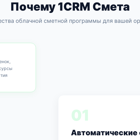
Почему 1CRM Смета
ства облачной сметной программы для вашей ор
енок,
сурсы
стия
01
Автоматические 