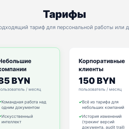
Тарифы
одходящий тариф для персональной работы или 
Небольшие
Корпоративные
компании
клиенты
85 BYN
150 BYN
пользователь / месяц
пользователь / месяц
✓
Командная работа над
✓
Всё из тарифа для
одним документом
небольших компаний
✓
Искусственный
✓
История изменений
интеллект
(трекинг версий
документа, audit trail)