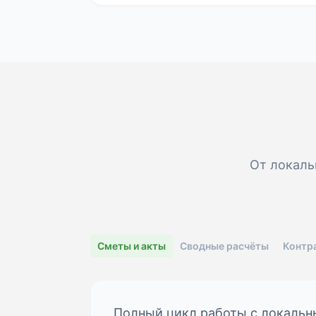
От локаль
Сметы и акты
Сводные расчёты
Контр
Полный цикл работы с локальн