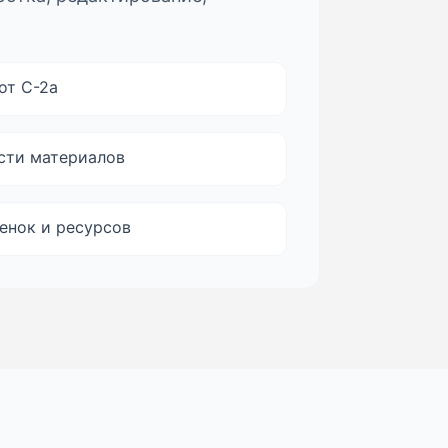
от С-2а
сти материалов
енок и ресурсов