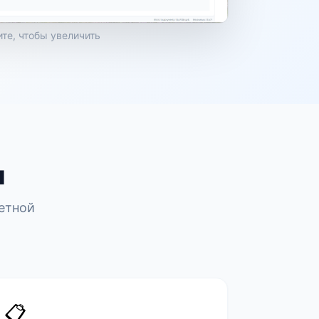
те, чтобы увеличить
и
етной
📋