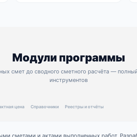
Модули программы
ных смет до сводного сметного расчёта — полны
инструментов
актная цена
Справочники
Реестры и отчёты
ыми сметами и актами выполненных работ. Разраб