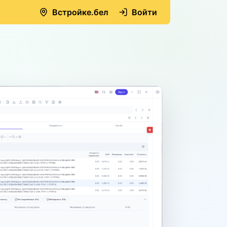
Встройке.бел
Войти