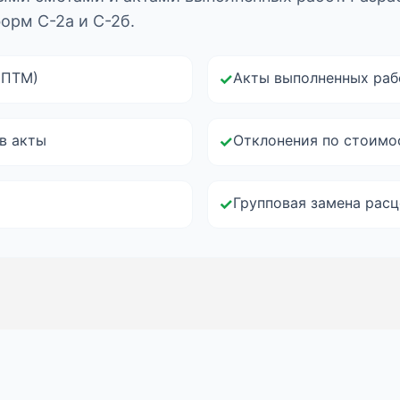
орм С-2а и С-2б.
(ПТМ)
Акты выполненных раб
✓
в акты
Отклонения по стоимо
✓
Групповая замена расц
✓