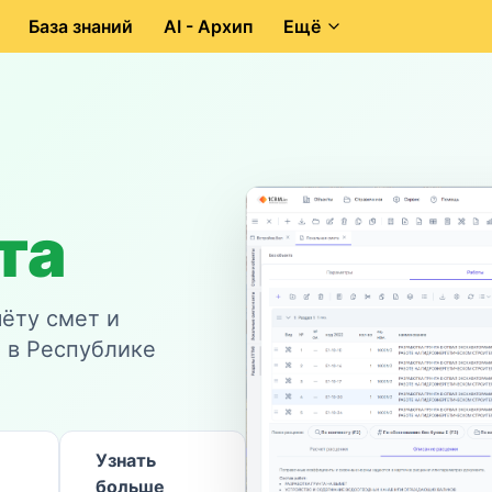
База знаний
AI - Архип
Ещё
та
ёту смет и
 в Республике
Узнать
больше