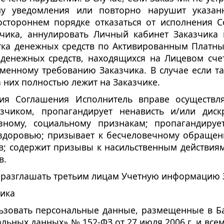
у уведомления или повторно нарушит указан
стороннем порядке отказаться от исполнения С
чика, аннулировать Личный кабинет Заказчика 
тка денежных средств по Активированным Платны
 денежных средств, находящихся на Лицевом сче
менному требованию Заказчика. В случае если 
а них полностью лежит на Заказчике.
твия Соглашения Исполнитель вправе осуществл
зчиком, пропагандирует ненависть и/или дис
озному, социальному признакам; пропагандируе
 здоровью; призывает к бесчеловечному обраще
; содержит призывы к насильственным действиям
в.
не разглашать третьим лицам Учетную информацию 
чика
ользовать персональные данные, размещенные в Ба
ьных данных» № 152-ФЗ от 27 июля 2006 г. и вс