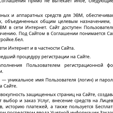
 Соглашения прямо не вытекает иное, следующи
мных и аппаратных средств для ЭВМ, обеспечив
, объединенных общим целевым назначением, по
ВМ в сети Интернет. Сайт доступен Пользовател
начению. Под Сайтом в Соглашении понимается Са
тройке.бел.
ти Интернет и в частности Сайта.
едший процедуру регистрации на Сайте.
аполнения Пользователем регистрационной 
и.
— уникальное имя Пользователя (логин) и парол
а Сайте.
вокупность защищенных страниц на Cайте, создав
т выбор и заказ Услуг, внесение средств на Лицев
ств, историю платежей, а также пользуется Беспла
ком посредством ввода Учетной информации Заказ