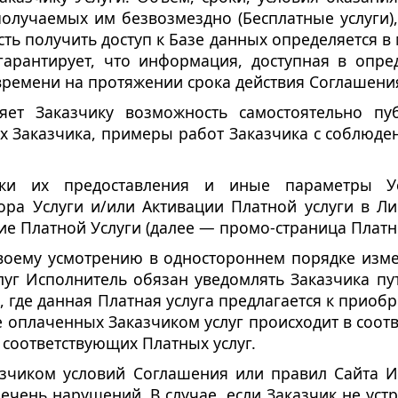
лучаемых им безвозмездно (Бесплатные услуги),
ть получить доступ к Базе данных определяется в 
гарантирует, что информация, доступная в опре
времени на протяжении срока действия Соглашени
вляет Заказчику возможность самостоятельно 
х Заказчика, примеры работ Заказчика с соблюд
роки их предоставления и иные параметры У
ора Услуги и/или Активации Платной услуги в Ли
е Платной Услуги (далее — промо-страница Платно
своему усмотрению в одностороннем порядке изме
луг Исполнитель обязан уведомлять Заказчика п
, где данная Платная услуга предлагается к приоб
е оплаченных Заказчиком услуг происходит в соотв
 соответствующих Платных услуг.
казчиком условий Соглашения или правил Сайта И
чень нарушений. В случае, если Заказчик не уст