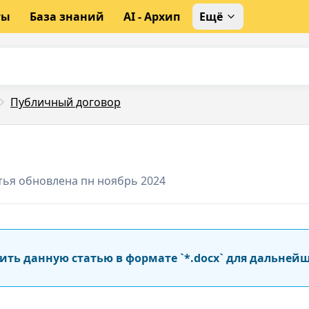
ты
База знаний
AI - Архип
Ещё
Публичный договор
тья обновлена пн ноябрь 2024
ить данную статью в формате `*.docx` для дальней