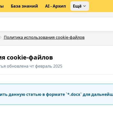
ты
База знаний
AI - Архип
Ещё
Политика использования сookie-файлов
я сookie-файлов
тья обновлена чт февраль 2025
ить данную статью в формате `*.docx` для дальней