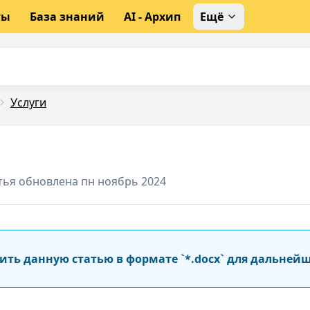
ты
База знаний
AI - Архип
Ещё
Услуги
тья обновлена пн ноябрь 2024
ить данную статью в формате `*.docx` для дальней