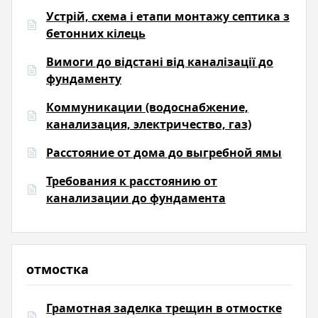
Устрій, схема і етапи монтажу септика з
бетонних кілець
Вимоги до відстані від каналізації до
фундаменту
Коммуникации (водоснабжение,
канализация, электричество, газ)
Расстояние от дома до выгребной ямы
Требования к расстоянию от
канализации до фундамента
отмостка
Грамотная заделка трещин в отмостке