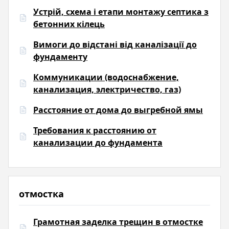
Устрій, схема і етапи монтажу септика з
бетонних кілець
Вимоги до відстані від каналізації до
фундаменту
Коммуникации (водоснабжение,
канализация, электричество, газ)
Расстояние от дома до выгребной ямы
Требования к расстоянию от
канализации до фундамента
отмостка
Грамотная заделка трещин в отмостке