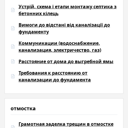
Устрій, схема і етапи монтажу септика з
бетонних кілець
Вимоги до відстані від каналізації до
фундаменту
Коммуникации (водоснабжение,
канализация, электричество, газ)
Расстояние от дома до выгребной ямы
Требования к расстоянию от
канализации до фундамента
отмостка
Грамотная заделка трещин в отмостке