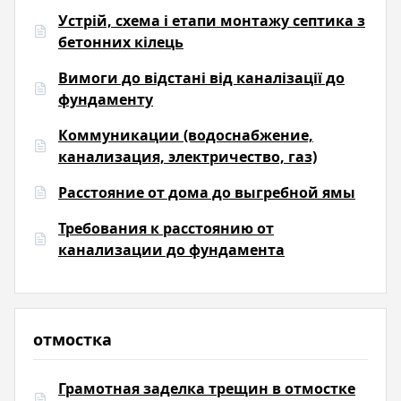
Устрій, схема і етапи монтажу септика з
бетонних кілець
Вимоги до відстані від каналізації до
фундаменту
Коммуникации (водоснабжение,
канализация, электричество, газ)
Расстояние от дома до выгребной ямы
Требования к расстоянию от
канализации до фундамента
отмостка
Грамотная заделка трещин в отмостке