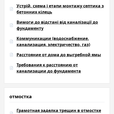
Устрій, схема і етапи монтажу септика з
бетонних кілець
Вимоги до відстані від каналізації до
фундаменту
Коммуникации (водоснабжение,
канализация, электричество, газ)
Расстояние от дома до выгребной ямы
Требования к расстоянию от
канализации до фундамента
отмостка
Грамотная заделка трещин в отмостке