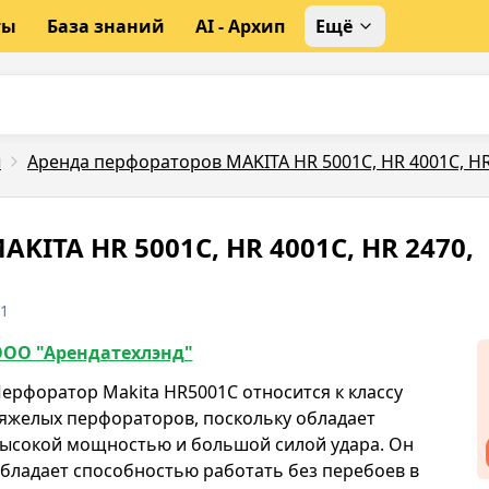
ты
База знаний
AI - Архип
Ещё
ы
Аренда перфораторов MAKITA HR 5001C, HR 4001C, HR
KITA HR 5001C, HR 4001C, HR 2470,
11
ОО "Арендатехлэнд"
ерфоратор Makita HR5001C относится к классу
яжелых перфораторов, поскольку обладает
ысокой мощностью и большой силой удара. Он
бладает способностью работать без перебоев в