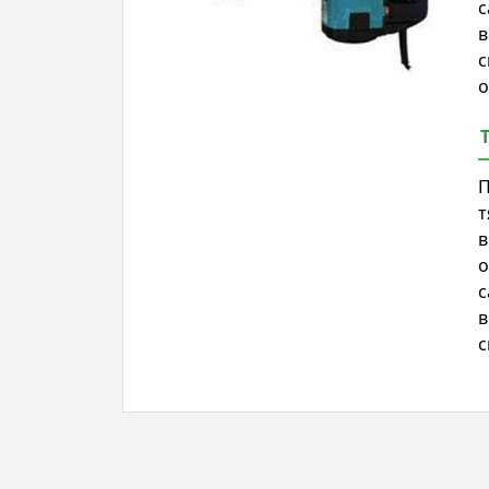
с
в
с
о
П
т
в
о
с
в
с