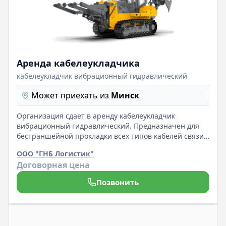
Аренда кабелеукладчика
кабелеукладчик вибрационный гидравлический
Может приехать из
Минск
Организация сдает в аренду кабелеукладчик
вибрационный гидравлический. Предназначен для
бестраншейной прокладки всех типов кабелей связи,
в том числе оптических. Габаритные размеры: высота
ООО "ГНБ Логистик"
3,2 м., ширина 3,4 м., глубина прокладки кабеля 1,6 м,
Договорная цена
диаметр прокладки кабеля до 63 мм.
Позвонить