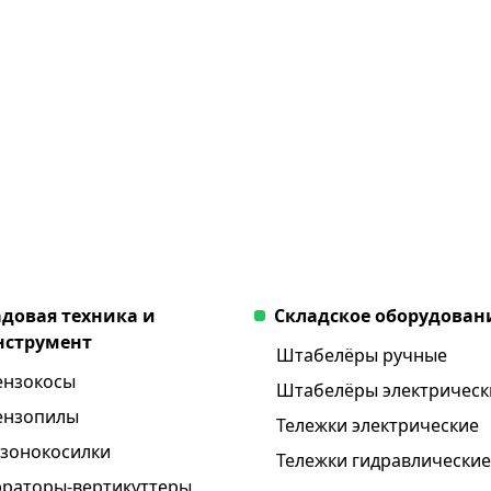
адовая техника и
Складское оборудован
нструмент
Штабелёры ручные
ензокосы
Штабелёры электрическ
ензопилы
Тележки электрические
азонокосилки
Тележки гидравлические
эраторы-вертикуттеры