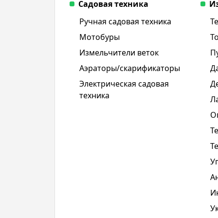
Садовая техника
И
Ручная садовая техника
Т
Мотобуры
Т
Измельчители веток
П
Аэраторы/скарификаторы
Д
Электрическая садовая
Д
техника
Л
О
Т
Т
У
А
И
У