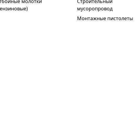
тбойные молотки
Строительный
бензиновые)
мусоропровод
Монтажные пистолеты