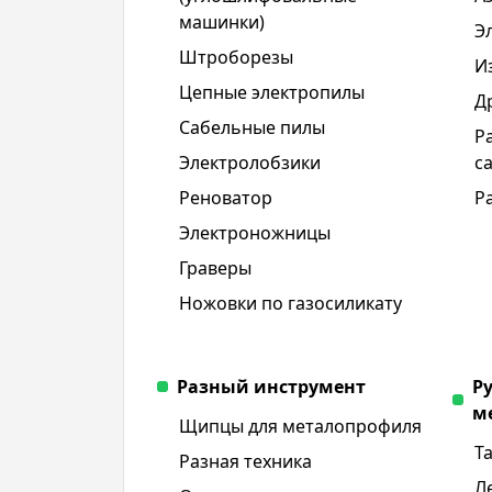
машинки)
Э
Штроборезы
И
Цепные электропилы
Д
Сабельные пилы
Р
Электролобзики
с
Реноватор
Р
Электроножницы
Граверы
Ножовки по газосиликату
Разный инструмент
Р
м
Щипцы для металопрофиля
Т
Разная техника
Л