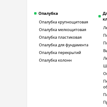
Опалубка
Д
к
Опалубка крупнощитовая
Л
Опалубка мелкощитовая
П
Опалубка пластиковая
П
Опалубка для фундамента
В
Опалубка перекрытий
Л
Опалубка колонн
Ш
О
П
о
П
П