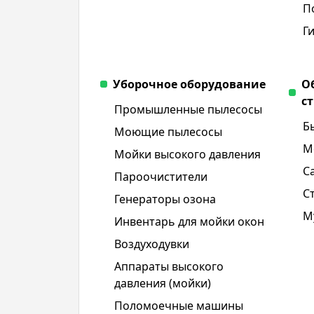
П
Г
Уборочное оборудование
О
с
Промышленные пылесосы
Б
Моющие пылесосы
М
Мойки высокого давления
С
Пароочистители
С
Генераторы озона
М
Инвентарь для мойки окон
Воздуходувки
Аппараты высокого
давления (мойки)
Поломоечные машины