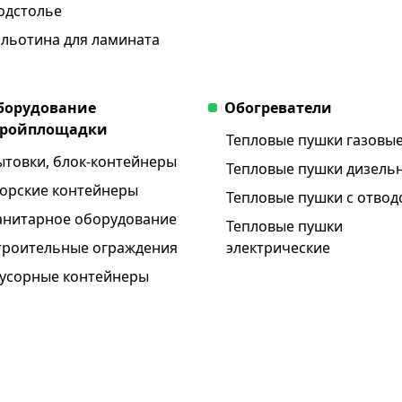
одстолье
ильотина для ламината
борудование
Обогреватели
тройплощадки
Тепловые пушки газовы
ытовки, блок-контейнеры
Тепловые пушки дизель
орские контейнеры
Тепловые пушки с отво
анитарное оборудование
Тепловые пушки
троительные ограждения
электрические
усорные контейнеры