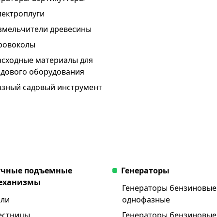
лектроплуги
змельчители древесины
ровоколы
асходные материалы для
адового оборудования
азный садовый инструмент
учные подъемные
Генераторы
еханизмы
Генераторы бензиновые
али
однофазные
естницы
Генераторы бензиновые