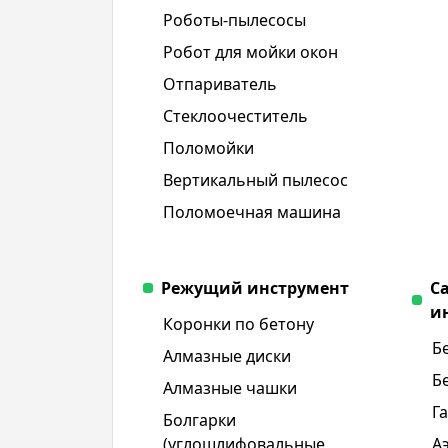
Роботы-пылесосы
Робот для мойки окон
Отпариватель
Стеклоочеститель
Поломойки
Вертикальный пылесос
Поломоечная машина
Режущий инструмент
С
и
Коронки по бетону
Б
Алмазные диски
Б
Алмазные чашки
Г
Болгарки
(углошлифовальные
А