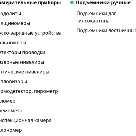
змерительные приборы
Подъемники ручные
еодолиты
Подъемники для
гипсокартона
олщиномеры
Подъемники лестничны
уско-зарядные устройства
альномеры
етекторы проводки
азерные нивелиры
птические нивелиры
епловизоры
ермодетектор, пирометр
гломер
немометр
нспекционная камера
клономер