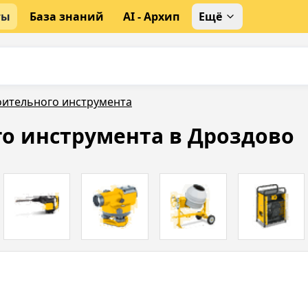
ты
База знаний
AI - Архип
Ещё
оительного инструмента
го инструмента в Дроздово