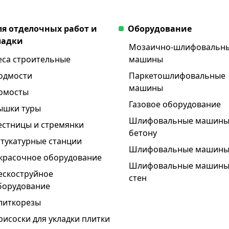
ля отделочных работ и
Оборудование
ладки
Мозаично-шлифовальн
еса строительные
машины
одмости
Паркетошлифовальные
машины
омосты
Газовое оборудование
ышки туры
Шлифовальные машины
естницы и стремянки
бетону
тукатурные станции
Шлифовальные машин
красочное оборудование
Шлифовальные машины
ескоструйное
стен
борудование
литкорезы
рисоски для укладки плитки